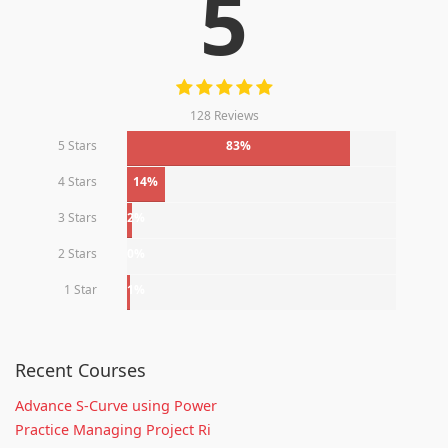
5
128 Reviews
5 Stars
83%
4 Stars
14%
3 Stars
2%
2 Stars
0%
1 Star
1%
Recent Courses
Advance S-Curve using Power
Practice Managing Project Ri