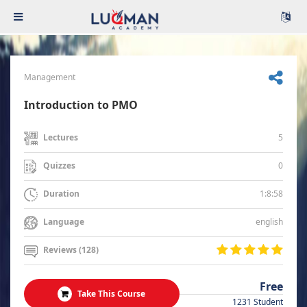
Management
Introduction to PMO
5
Lectures
0
Quizzes
1:8:58
Duration
english
Language
Reviews (128)
Free
Take This Course
1231 Student