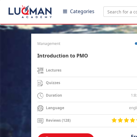
Categories
Management
Introduction to PMO
Lectures
Quizzes
1:8
Duration
engl
Language
Reviews (128)
Fr