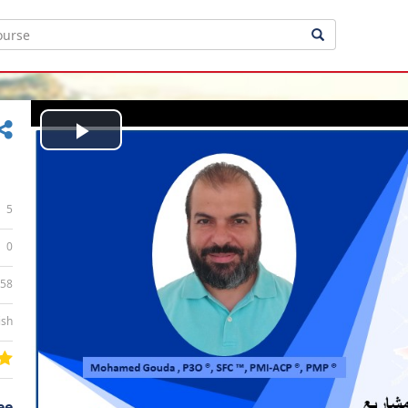
Play
Video
5
0
:58
ish
ee