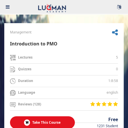
Management
Introduction to PMO
5
Lectures
0
Quizzes
1:8:58
Duration
english
Language
Reviews (128)
Free
Take This Course
1231 Student