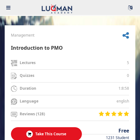
Management
Introduction to PMO
5
Lectures
0
Quizzes
1:8:58
Duration
english
Language
Reviews (128)
Free
Take This Course
1231 Student