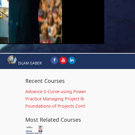
ISLAM GABER
Recent Courses
Advance S-Curve using Power
Practice Managing Project Ri
Foundations of Projects Cont
Most Related Courses