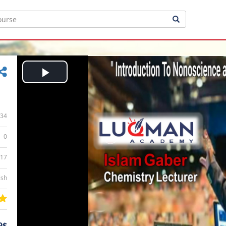
Play
Video
34
0
:17
ish
9$