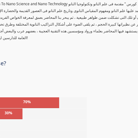
tion To Nano Science and Nano Technology
 كورس " مقدمة فى علم النانو وتكنولوجيا النانو
د عليها علم النانو ومفهوم المقياس النانوى وتاريخ علم النانو فى العصور القديمة والحضارة ال
 أو تلك التى تشكلت ضمن ظواهر طبيعية ، ثم يبحر بنا المحاضر بعمق لمعرفة الخواص الفريدة لل
عن نظيراتها كبيرة الحجم ، ثم يلقى الضوء على أشكال التراكيب النانوية المختلفة وطرق تحض
يستشهد فيها المحاضر بعلماء ورواد ومؤسسين هذه التقنية العجيبة ، بعضهم عرب والبعض أ
العامة للدارسين لهذه المادة العلمية ، حقاً من يمتلك أسرار هذا العلم ، سوف يتحكم بالعالم!
se?
70%
30%
%
%