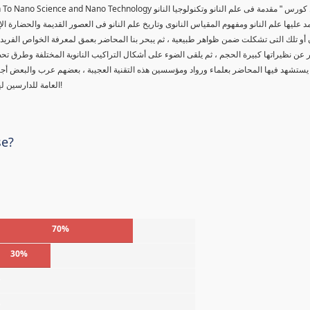
tion To Nano Science and Nano Technology
 كورس " مقدمة فى علم النانو وتكنولوجيا النانو
د عليها علم النانو ومفهوم المقياس النانوى وتاريخ علم النانو فى العصور القديمة والحضارة ال
 أو تلك التى تشكلت ضمن ظواهر طبيعية ، ثم يبحر بنا المحاضر بعمق لمعرفة الخواص الفريدة لل
عن نظيراتها كبيرة الحجم ، ثم يلقى الضوء على أشكال التراكيب النانوية المختلفة وطرق تحض
يستشهد فيها المحاضر بعلماء ورواد ومؤسسين هذه التقنية العجيبة ، بعضهم عرب والبعض أ
العامة للدارسين لهذه المادة العلمية ، حقاً من يمتلك أسرار هذا العلم ، سوف يتحكم بالعالم!
se?
70%
30%
%
%