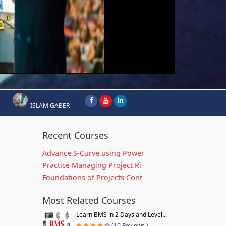
ISLAM GABER
Recent Courses
Advance S-Curve using Power
Practice Managing Project Ri
Foundations of Projects Cont
Most Related Courses
Learn BMS in 2 Days and Level...
(10 Reviews )