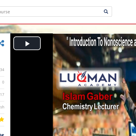
Play
Video
34
0
:17
ish
9$