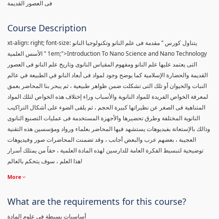
فى العصور القديمة
Course Description
xt-align: right; font-size:
يتناول كورس " مقدمة فى علم النانو وتكنولوجيا النانو
1em;">Introduction To Nano Science and Nano Technology
" الأسس العلمية
التى يعتمد عليها علم النانو ومفهوم المقياس النانوى وتاريخ علم النانو فى العصور
القديمة والحضارة الإسلامية كما يوضح وجود لمواد فى أبعاد النانو في الطبيعة في عالم
النبات والحيوان أو تلك التى تشكلت ضمن ظواهر طبيعية ، ثم يبحر بنا المحاضر بعمق
لمعرفة الخواص الفريدة للمواد النانوية والأسباب وراء إختلاف هذه الخواص لتلك المواد
المتناهية فى الصغر عن نظيراتها كبيرة الحجم ، ثم يلقى الضوء على أشكال التراكيب
النانوية المختلفة وطرق تحضيرها والأجهزة المستخدمة فى عمليات التصنيع النانوى
وذالك بالإستعانة بفيديوهات يستشهد فيها المحاضر بعلماء ورواد ومؤسسين هذه التقنية
العجيبة ، بعضهم عرب والبعض أجانب ، وقد تضمنت المحاضرات صور وفيديوهات
توضيحية لتبسيط الفكرة العامة للدارسين لهذه المادة العلمية ، حقاً من يمتلك أسرار
هذا العلم ، سوف يتحكم بالعالم!
More
What are the requirements for this course?
أساسيات بسيطة فى علوم المادة