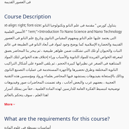
فى العصور القديمة
Course Description
xt-align: right; font-size:
يتناول كورس " مقدمة فى علم النانو وتكنولوجيا النانو
1em;">Introduction To Nano Science and Nano Technology
" الأسس العلمية
التى يعتمد عليها علم النانو ومفهوم المقياس النانوى وتاريخ علم النانو فى العصور
القديمة والحضارة الإسلامية كما يوضح وجود لمواد فى أبعاد النانو في الطبيعة في عالم
النبات والحيوان أو تلك التى تشكلت ضمن ظواهر طبيعية ، ثم يبحر بنا المحاضر بعمق
لمعرفة الخواص الفريدة للمواد النانوية والأسباب وراء إختلاف هذه الخواص لتلك المواد
المتناهية فى الصغر عن نظيراتها كبيرة الحجم ، ثم يلقى الضوء على أشكال التراكيب
النانوية المختلفة وطرق تحضيرها والأجهزة المستخدمة فى عمليات التصنيع النانوى
وذالك بالإستعانة بفيديوهات يستشهد فيها المحاضر بعلماء ورواد ومؤسسين هذه التقنية
العجيبة ، بعضهم عرب والبعض أجانب ، وقد تضمنت المحاضرات صور وفيديوهات
توضيحية لتبسيط الفكرة العامة للدارسين لهذه المادة العلمية ، حقاً من يمتلك أسرار
هذا العلم ، سوف يتحكم بالعالم!
More
What are the requirements for this course?
أساسيات بسيطة فى علوم المادة