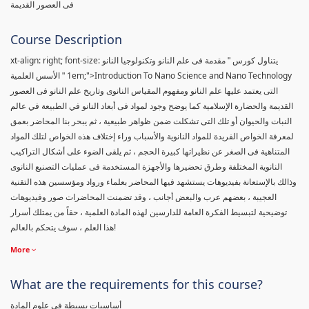
فى العصور القديمة
Course Description
xt-align: right; font-size:
يتناول كورس " مقدمة فى علم النانو وتكنولوجيا النانو
1em;">Introduction To Nano Science and Nano Technology
" الأسس العلمية
التى يعتمد عليها علم النانو ومفهوم المقياس النانوى وتاريخ علم النانو فى العصور
القديمة والحضارة الإسلامية كما يوضح وجود لمواد فى أبعاد النانو في الطبيعة في عالم
النبات والحيوان أو تلك التى تشكلت ضمن ظواهر طبيعية ، ثم يبحر بنا المحاضر بعمق
لمعرفة الخواص الفريدة للمواد النانوية والأسباب وراء إختلاف هذه الخواص لتلك المواد
المتناهية فى الصغر عن نظيراتها كبيرة الحجم ، ثم يلقى الضوء على أشكال التراكيب
النانوية المختلفة وطرق تحضيرها والأجهزة المستخدمة فى عمليات التصنيع النانوى
وذالك بالإستعانة بفيديوهات يستشهد فيها المحاضر بعلماء ورواد ومؤسسين هذه التقنية
العجيبة ، بعضهم عرب والبعض أجانب ، وقد تضمنت المحاضرات صور وفيديوهات
توضيحية لتبسيط الفكرة العامة للدارسين لهذه المادة العلمية ، حقاً من يمتلك أسرار
هذا العلم ، سوف يتحكم بالعالم!
More
What are the requirements for this course?
أساسيات بسيطة فى علوم المادة