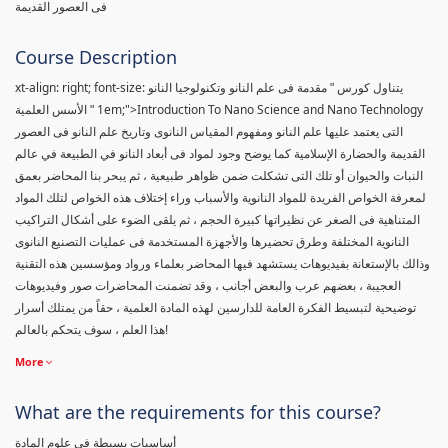
فى العصور القديمة
Course Description
xt-align: right; font-size:
يتناول كورس " مقدمة فى علم النانو وتكنولوجيا النانو
1em;">Introduction To Nano Science and Nano Technology
" الأسس العلمية
التى يعتمد عليها علم النانو ومفهوم المقياس النانوى وتاريخ علم النانو فى العصور
القديمة والحضارة الإسلامية كما يوضح وجود لمواد فى أبعاد النانو في الطبيعة في عالم
النبات والحيوان أو تلك التى تشكلت ضمن ظواهر طبيعية ، ثم يبحر بنا المحاضر بعمق
لمعرفة الخواص الفريدة للمواد النانوية والأسباب وراء إختلاف هذه الخواص لتلك المواد
المتناهية فى الصغر عن نظيراتها كبيرة الحجم ، ثم يلقى الضوء على أشكال التراكيب
النانوية المختلفة وطرق تحضيرها والأجهزة المستخدمة فى عمليات التصنيع النانوى
وذالك بالإستعانة بفيديوهات يستشهد فيها المحاضر بعلماء ورواد ومؤسسين هذه التقنية
العجيبة ، بعضهم عرب والبعض أجانب ، وقد تضمنت المحاضرات صور وفيديوهات
توضيحية لتبسيط الفكرة العامة للدارسين لهذه المادة العلمية ، حقاً من يمتلك أسرار
هذا العلم ، سوف يتحكم بالعالم!
More
What are the requirements for this course?
أساسيات بسيطة فى علوم المادة