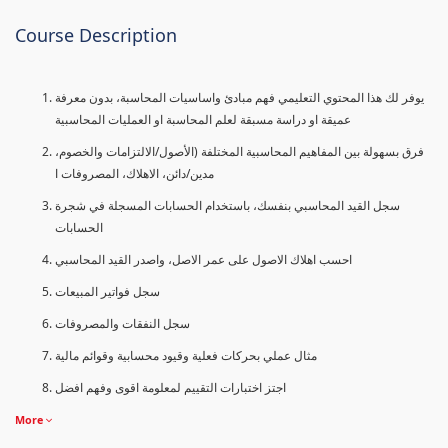
Course Description
يوفر لك هذا المحتوي التعليمي فهم مبادئ واساسيات المحاسبة، بدون معرفة
عميقة او دراسة مسبقة لعلم المحاسبة او العمليات المحاسبية
فرق بسهولة بين المفاهيم المحاسبية المختلفة (الأصول/الالتزامات والخصوم،
مدين/دائن، الاهلاك، المصروفات ا
سجل القيد المحاسبي بنفسك، باستخدام الحسابات المسجلة في شجرة
الحسابات
احسب اهلاك الاصول على عمر الاصل، واصدر القيد المحاسبي
سجل فواتير المبيعات
سجل النفقات والمصروفات
مثال عملي بحركات فعلية وقيود محسابية وقوائم مالية
اجتز اختبارات التقييم لمعلومة اقوى وفهم افضل
More