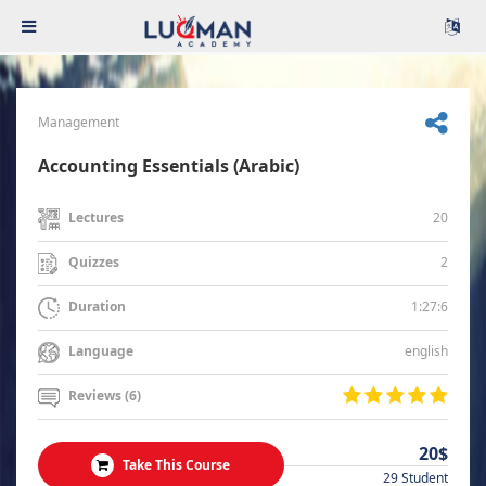
Management
Accounting Essentials (Arabic)
20
Lectures
2
Quizzes
1:27:6
Duration
english
Language
Reviews (6)
20$
Take This Course
29 Student