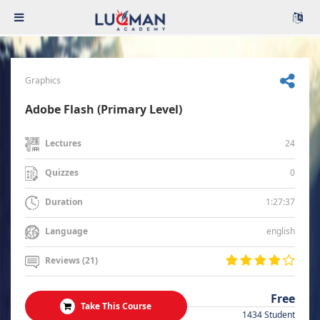
Graphics
Adobe Flash (Primary Level)
24
Lectures
0
Quizzes
1:27:37
Duration
english
Language
Reviews (21)
Free
Take This Course
1434 Student