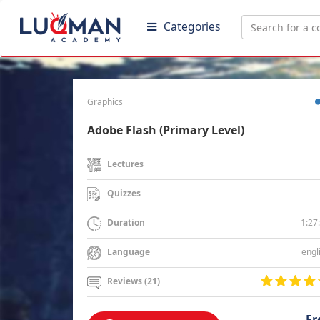
Categories
Graphics
Adobe Flash (Primary Level)
Lectures
Quizzes
1:27
Duration
engl
Language
Reviews (21)
Fr