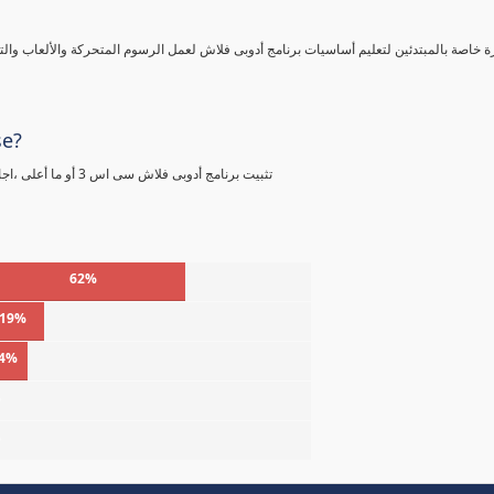
ة خاصة بالمبتدئين لتعليم أساسيات برنامج أدوبى فلاش لعمل الرسوم المتحركة والألعاب والتطب
se?
تثبيت برنامج أدوبى فلاش سى اس 3 أو ما أعلى ،اجادة استخدام الكمبيوتر والتواصل عن طريق الانترنت لتلقى الدورة أونلاين
62%
19%
4%
%
%