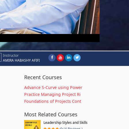
Instructor
AMIRA HABASHY AFIFI
Recent Courses
Advance S-Curve using Power
Practice Managing Project Ri
Foundations of Projects Cont
Most Related Courses
Leadership Styles and Skills
(4 Reviews )