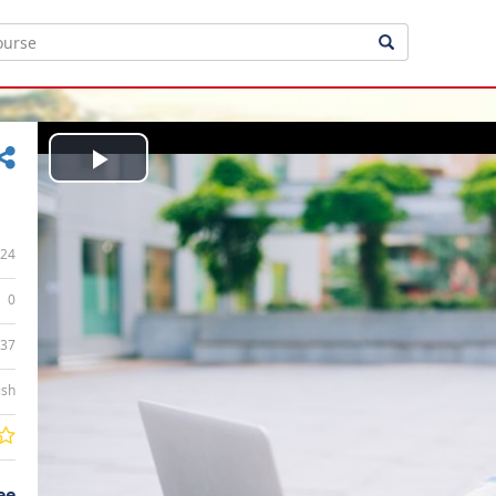
Play
Video
24
0
:37
ish
ee