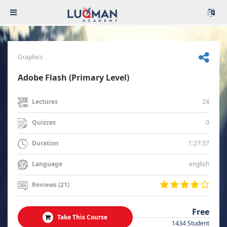
Graphics
Adobe Flash (Primary Level)
24
Lectures
0
Quizzes
1:27:37
Duration
english
Language
Reviews (21)
Free
Take This Course
1434 Student