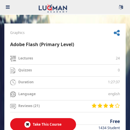
Graphics
Adobe Flash (Primary Level)
24
Lectures
0
Quizzes
1:27:37
Duration
english
Language
Reviews (21)
Free
Take This Course
1434 Student