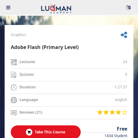
Graphics
Adobe Flash (Primary Level)
24
Lectures
0
Quizzes
1:27:37
Duration
english
Language
Reviews (21)
Free
Take This Course
1434 Student