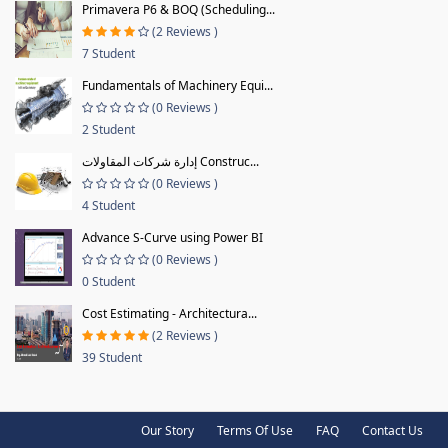
Primavera P6 & BOQ (Scheduling...
(2 Reviews )
7 Student
Fundamentals of Machinery Equi...
(0 Reviews )
2 Student
إدارة شركات المقاولات Construc...
(0 Reviews )
4 Student
Advance S-Curve using Power BI
(0 Reviews )
0 Student
Cost Estimating - Architectura...
(2 Reviews )
39 Student
Our Story
Terms Of Use
FAQ
Contact Us