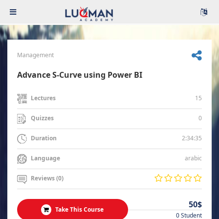
Management
Advance S-Curve using Power BI
15
Lectures
0
Quizzes
2:34:35
Duration
arabic
Language
Reviews (0)
50$
Take This Course
0 Student