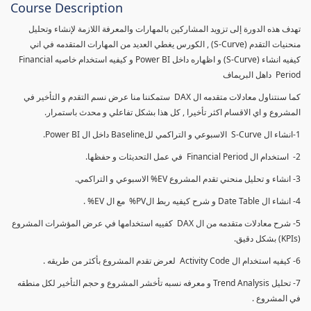
Course Description
تهدف هذه الدورة إلى تزويد المشاركين بالمهارات والمعرفة اللازمة لإنشاء وتحليل
منحنيات التقدم (S-Curve) , الكورس يغطي العديد من المهارات المتقدمه في اني
كيفيه انشاء (S-Curve) و اظهاره داخل Power BI و كيفيه استخدام خاصيه Financial
Period داهل البريماف
كما سنتناول معادلات متقدمه ال DAX ستمكننا منا عرض نسم التقدم و التأخير في
المشروع و اي الاقسام اكثر تأخيرا , كل هذا بشكل تفاعلي و محدث باستمرار.
1-انشاء ال S-Curve الاسبوعي و التراكمي للBaseline داخل ال Power BI.
2- استخدام ال Financial Period في عمل التحديثات و حفظها.
3- انشاء و تحليل منحني تقدم المشروع EV% الاسبوعي و التراكمي.
4- انشاء ال Date Table و شرح كيفيه ربط الPV% مع ال EV% .
5- شرح معادلات متقدمه من ال DAX كفييه استخدامها في عرض المؤشرات المشروع
(KPIs) بشكل دقيق.
6- كيفيه استخدام ال Activity Code لعرض تقدم المشروع بأكثر من طريقه .
7- تحليل Trend Analysis و معرفه نسبه تأخشر المشروع و حجم التأخير لكل منطقه
في المشروع .