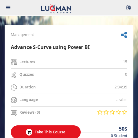
Management
Advance S-Curve using Power BI
15
Lectures
0
Quizzes
2:34:35
Duration
arabic
Language
Reviews (0)
50$
Take This Course
0 Student