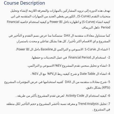
Course Description
تهدف هذه الدورة إلى تزويد المشاركين بالمهارات والمعرفة اللازمة لإنشاء وتحليل
منحنيات التقدم (S-Curve) , الكورس يغطي العديد من المهارات المتقدمه في اني
كيفيه انشاء (S-Curve) و اظهاره داخل Power BI و كيفيه استخدام خاصيه Financial
Period داهل البريماف
كما سنتناول معادلات متقدمه ال DAX ستمكننا منا عرض نسم التقدم و التأخير في
المشروع و اي الاقسام اكثر تأخيرا , كل هذا بشكل تفاعلي و محدث باستمرار.
1-انشاء ال S-Curve الاسبوعي و التراكمي للBaseline داخل ال Power BI.
2- استخدام ال Financial Period في عمل التحديثات و حفظها.
3- انشاء و تحليل منحني تقدم المشروع EV% الاسبوعي و التراكمي.
4- انشاء ال Date Table و شرح كيفيه ربط الPV% مع ال EV% .
5- شرح معادلات متقدمه من ال DAX كفييه استخدامها في عرض المؤشرات المشروع
(KPIs) بشكل دقيق.
6- كيفيه استخدام ال Activity Code لعرض تقدم المشروع بأكثر من طريقه .
7- تحليل Trend Analysis و معرفه نسبه تأخشر المشروع و حجم التأخير لكل منطقه
في المشروع .