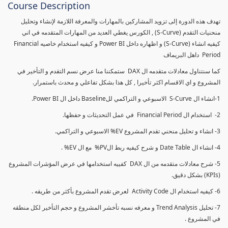
Course Description
تهدف هذه الدورة إلى تزويد المشاركين بالمهارات والمعرفة اللازمة لإنشاء وتحليل
منحنيات التقدم (S-Curve) , الكورس يغطي العديد من المهارات المتقدمه في اني
كيفيه انشاء (S-Curve) و اظهاره داخل Power BI و كيفيه استخدام خاصيه Financial
Period داهل البريماف
كما سنتناول معادلات متقدمه ال DAX ستمكننا منا عرض نسم التقدم و التأخير في
المشروع و اي الاقسام اكثر تأخيرا , كل هذا بشكل تفاعلي و محدث باستمرار.
1-انشاء ال S-Curve الاسبوعي و التراكمي للBaseline داخل ال Power BI.
2- استخدام ال Financial Period في عمل التحديثات و حفظها.
3- انشاء و تحليل منحني تقدم المشروع EV% الاسبوعي و التراكمي.
4- انشاء ال Date Table و شرح كيفيه ربط الPV% مع ال EV% .
5- شرح معادلات متقدمه من ال DAX كفييه استخدامها في عرض المؤشرات المشروع
(KPIs) بشكل دقيق.
6- كيفيه استخدام ال Activity Code لعرض تقدم المشروع بأكثر من طريقه .
7- تحليل Trend Analysis و معرفه نسبه تأخشر المشروع و حجم التأخير لكل منطقه
في المشروع .