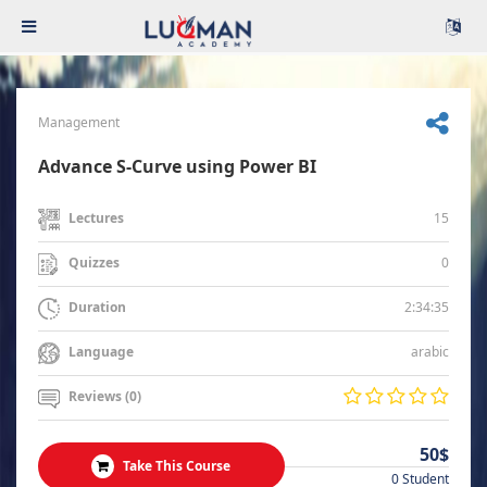
Management
Advance S-Curve using Power BI
15
Lectures
0
Quizzes
2:34:35
Duration
arabic
Language
Reviews (0)
50$
Take This Course
0 Student