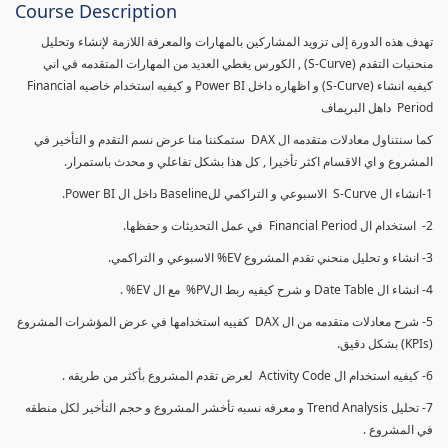
Course Description
تهدف هذه الدورة إلى تزويد المشاركين بالمهارات والمعرفة اللازمة لإنشاء وتحليل
منحنيات التقدم (S-Curve) , الكورس يغطي العديد من المهارات المتقدمه في اني
كيفيه انشاء (S-Curve) و اظهاره داخل Power BI و كيفيه استخدام خاصيه Financial
Period داهل البريماف
كما سنتناول معادلات متقدمه ال DAX ستمكننا منا عرض نسم التقدم و التأخير في
المشروع و اي الاقسام اكثر تأخيرا , كل هذا بشكل تفاعلي و محدث باستمرار.
1-انشاء ال S-Curve الاسبوعي و التراكمي للBaseline داخل ال Power BI.
2- استخدام ال Financial Period في عمل التحديثات و حفظها.
3- انشاء و تحليل منحني تقدم المشروع EV% الاسبوعي و التراكمي.
4- انشاء ال Date Table و شرح كيفيه ربط الPV% مع ال EV% .
5- شرح معادلات متقدمه من ال DAX كفييه استخدامها في عرض المؤشرات المشروع
(KPIs) بشكل دقيق.
6- كيفيه استخدام ال Activity Code لعرض تقدم المشروع بأكثر من طريقه .
7- تحليل Trend Analysis و معرفه نسبه تأخشر المشروع و حجم التأخير لكل منطقه
في المشروع .