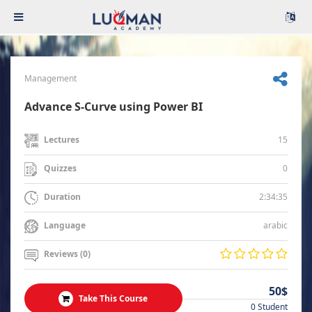
Management
Advance S-Curve using Power BI
15
Lectures
0
Quizzes
2:34:35
Duration
arabic
Language
Reviews (0)
50$
Take This Course
0 Student