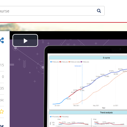
Play
Video
15
0
:35
bic
0$