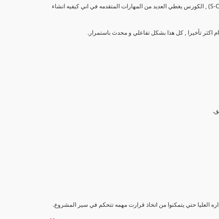
تهدف هذه الدورة إلى تزويد المشاركين بالمهارات والمعرفة اللازمة لإنشاء وتحليل منحنيات التقدم (S-Curve) , الكورس يغطي العديد من المهارات المتقدمه في اني كيفيه انشاء
اداره العليا حتي يتمكنوا من اتخاذ قرارت مهمه تتحكم في سير المشروع