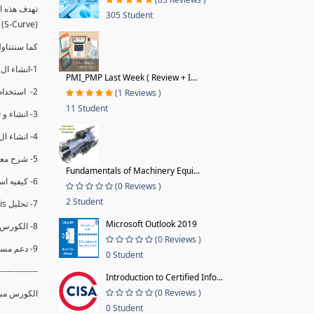
305 Student
(S-Curve) و اظهاره داخل Power BI و كيفيه استخدام خاصيه Financial Period داهل البريماف
ستمكننا منا عرض نسم التقدم و التأخير في المشروع .
1-انشاء ال S-Curve الاسبوعي و التراكمي للBaseline داخل ال Power BI.
PMI_PMP Last Week ( Review + I...
2- استخدام ال Financial Period في عمل التحديثات و حفظها.
(1 Reviews )
11 Student
3- انشاء و تحليل منحني تقدم المشروع EV% الاسبوعي و التراكمي.
4- انشاء ال Date Table و شرح كيفيه ربط الPV% مع ال EV% .
5- شرح معادلات متقدمه من ال DAX كفييه استخدامها في عرض المؤشرات المشروع (KPIs) بشكل دقيق.
Fundamentals of Machinery Equi...
6- كيفيه استخدام ال Activity Code لعرض تقدم المشروع بأكثر من طريقه .
(0 Reviews )
2 Student
7- تحليل Trend Analysis و معرفه نسبه تأخشر المشروع و حجم التأخير لكل منطقه في المشروع .
Microsoft Outlook 2019
8- الكورس مبني علي خبره عمليه .
(0 Reviews )
9- دعم مستمر للكورس.
0 Student
--------------
Introduction to Certified Info...
(0 Reviews )
الكورس مبن.
0 Student