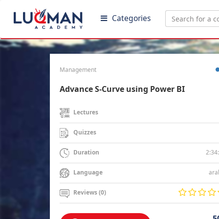
Categories
Management
Advance S-Curve using Power BI
Lectures
Quizzes
2:34
Duration
ara
Language
Reviews (0)
5