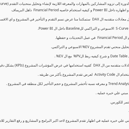
كما سنتناول معادلات متقدمه ال DAX و اي الاقسام اكثر تأخيرا , كل هذا بشكل تفاعلي و محدث باستمرار
ي علي خبره عمليه في اظهار تقدم المشروع لاحد اكبر البرامج و المشاريع و رفع التقارير لل