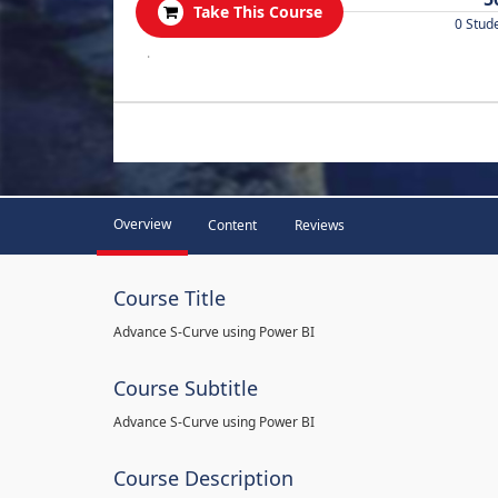
Take This Course
0 Stud
.
Overview
Content
Reviews
Course Title
Advance S-Curve using Power BI
Course Subtitle
Advance S-Curve using Power BI
Course Description