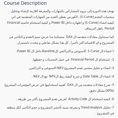
Course Description
تهدف هذه الدورة إلى تزويد المشاركين بالمهارات والمعرفة اللازمة لإنشاء وتحليل
منحنيات التقدم (S-Curve) , الكورس يغطي العديد من المهارات المتقدمه في اني
كيفيه انشاء (S-Curve) و اظهاره داخل Power BI و كيفيه استخدام خاصيه Financial
Period داهل البريماف
كما سنتناول معادلات متقدمه ال DAX ستمكننا منا عرض نسم التقدم و التأخير في
المشروع و اي الاقسام اكثر تأخيرا , كل هذا بشكل تفاعلي و محدث باستمرار.
1-انشاء ال S-Curve الاسبوعي و التراكمي للBaseline داخل ال Power BI.
2- استخدام ال Financial Period في عمل التحديثات و حفظها.
3- انشاء و تحليل منحني تقدم المشروع EV% الاسبوعي و التراكمي.
4- انشاء ال Date Table و شرح كيفيه ربط الPV% مع ال EV% .
5- شرح معادلات متقدمه من ال DAX كفييه استخدامها في عرض المؤشرات المشروع
(KPIs) بشكل دقيق.
6- كيفيه استخدام ال Activity Code لعرض تقدم المشروع بأكثر من طريقه .
7- تحليل Trend Analysis و معرفه نسبه تأخشر المشروع و حجم التأخير لكل منطقه
في المشروع .