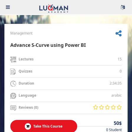
Management
Advance S-Curve using Power BI
15
Lectures
0
Quizzes
2:34:35
Duration
arabic
Language
Reviews (0)
50$
Take This Course
0 Student