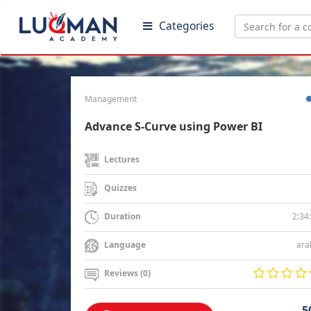
Categories
Management
Advance S-Curve using Power BI
Lectures
Quizzes
2:34
Duration
ara
Language
Reviews (0)
5