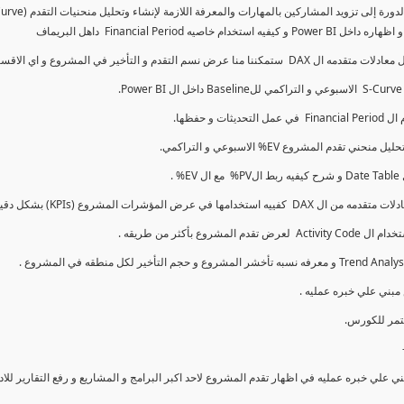
كما سنتناول معادلات متقدمه ال DAX و اي الاقسام اكثر تأخيرا , كل هذا بشكل تفاعلي و محدث باستمرار
ي علي خبره عمليه في اظهار تقدم المشروع لاحد اكبر البرامج و المشاريع و رفع التقارير لل