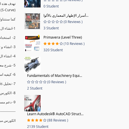
0 Student
(S-Curve) و اظهاره داخل Power BI و كيفيه استخدام خاصيه Financial Period داهل البريماف
أسرار الإظهار المعماري بالألوا...
ستمكننا منا عرض نسم التقدم و التأخير في المشروع .
(0 Reviews )
3 Student
1-انشاء ال S-Curve الاسبوعي و التراكمي للBaseline داخل ال Power BI.
Primavera (Level Three)
2- استخدام ال Financial Period في عمل التحديثات و حفظها.
(10 Reviews )
3- انشاء و تحليل منحني تقدم المشروع EV% الاسبوعي و التراكمي.
320 Student
4- انشاء ال Date Table و شرح كيفيه ربط الPV% مع ال EV% .
5- شرح معادلات متقدمه من ال DAX كفييه استخدامها في عرض المؤشرات المشروع (KPIs) بشكل دقيق.
6- كيفيه استخدام ال Activity Code لعرض تقدم المشروع بأكثر من طريقه .
Fundamentals of Machinery Equi...
(0 Reviews )
7- تحليل Trend Analysis و معرفه نسبه تأخشر المشروع و حجم التأخير لكل منطقه في المشروع .
2 Student
8- الكورس مبني علي خبره عمليه .
9- دعم مستمر للكورس.
--------------
Learn Autodesk® AutoCAD Struct...
(88 Reviews )
الكورس مبن.
2139 Student