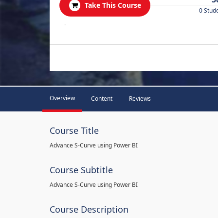
Take This Course
0 Stud
.
Overview
Content
Reviews
Course Title
Advance S-Curve using Power BI
Course Subtitle
Advance S-Curve using Power BI
Course Description