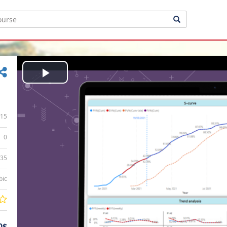
Play
Video
15
0
:35
bic
0$