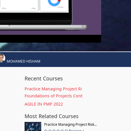
MOHAMED HISHAM
Recent Courses
Practice Managing Project Ri
Foundations of Projects Cont
AGILE IN PMP 2022
Most Related Courses
Practice Managing Project Risk...
(0 Reviews )