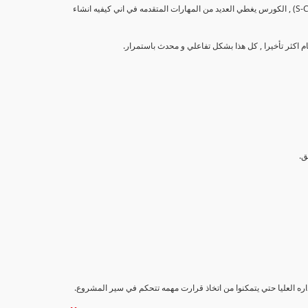
تهدف هذه الدورة إلى تزويد المشاركين بالمهارات والمعرفة اللازمة لإنشاء وتحليل منحنيات التقدم (S-Curve) , الكورس يغطي العديد من المهارات المتقدمه في اني كيفيه انشاء
اداره العليا حتي يتمكنوا من اتخاذ قرارت مهمه تتحكم في سير المشروع