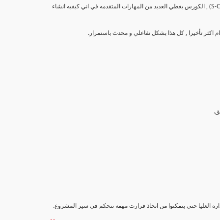
تهدف هذه الدورة إلى تزويد المشاركين بالمهارات والمعرفة اللازمة لإنشاء وتحليل منحنيات التقدم (S-Curve) , الكورس يغطي العديد من المهارات المتقدمه في اني كيفيه انشاء
اداره العليا حتي يتمكنوا من اتخاذ قرارت مهمه تتحكم في سير المشروع