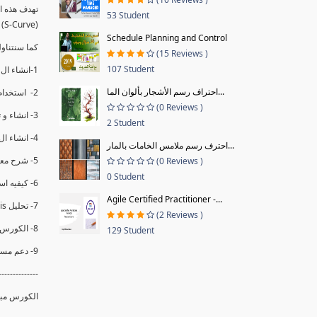
53 Student
(S-Curve) و اظهاره داخل Power BI و كيفيه استخدام خاصيه Financial Period داهل البريماف
Schedule Planning and Control
ستمكننا منا عرض نسم التقدم و التأخير في المشروع .
(15 Reviews )
107 Student
1-انشاء ال S-Curve الاسبوعي و التراكمي للBaseline داخل ال Power BI.
احتراف رسم الأشجار بألوان الما...
2- استخدام ال Financial Period في عمل التحديثات و حفظها.
(0 Reviews )
3- انشاء و تحليل منحني تقدم المشروع EV% الاسبوعي و التراكمي.
2 Student
4- انشاء ال Date Table و شرح كيفيه ربط الPV% مع ال EV% .
احترف رسم ملامس الخامات بالمار...
5- شرح معادلات متقدمه من ال DAX كفييه استخدامها في عرض المؤشرات المشروع (KPIs) بشكل دقيق.
(0 Reviews )
0 Student
6- كيفيه استخدام ال Activity Code لعرض تقدم المشروع بأكثر من طريقه .
Agile Certified Practitioner -...
7- تحليل Trend Analysis و معرفه نسبه تأخشر المشروع و حجم التأخير لكل منطقه في المشروع .
(2 Reviews )
8- الكورس مبني علي خبره عمليه .
129 Student
9- دعم مستمر للكورس.
--------------
الكورس مبن.