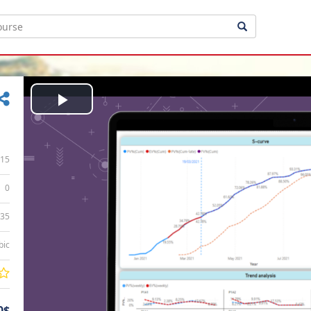
Play
Video
15
0
:35
bic
0$