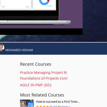
MOHAMED HISHAM
Recent Courses
Practice Managing Project Ri
Foundations of Projects Cont
AGILE IN PMP 2022
Most Related Courses
How to succeed as a First Time...
(10 Reviews )