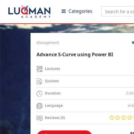
Categories
Management
Advance S-Curve using Power BI
Lectures
Quizzes
2:34
Duration
ara
Language
Reviews (0)
5