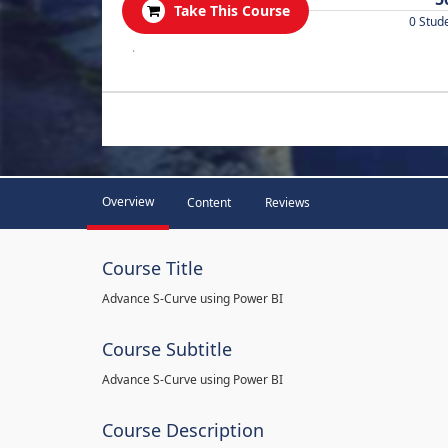
Take This Course
0 Stud
.
Overview
Content
Reviews
Course Title
Advance S-Curve using Power BI
Course Subtitle
Advance S-Curve using Power BI
Course Description