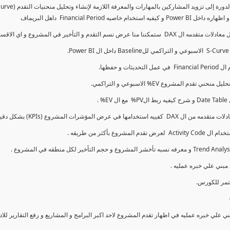
كما سنتناول معادلات متقدمه ال DAX و اي الاقسام اكثر تأخيرا , كل هذا بشكل تفاعلي و محدث باستمرار
ي علي خبره عمليه في اظهار تقدم المشروع لاحد اكبر البرامج و المشاريع و رفع التقارير لل