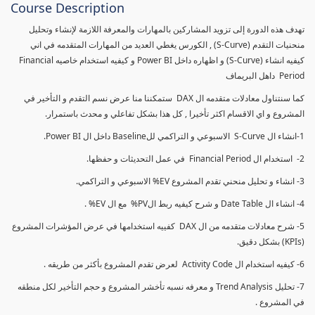
Course Description
تهدف هذه الدورة إلى تزويد المشاركين بالمهارات والمعرفة اللازمة لإنشاء وتحليل
منحنيات التقدم (S-Curve) , الكورس يغطي العديد من المهارات المتقدمه في اني
كيفيه انشاء (S-Curve) و اظهاره داخل Power BI و كيفيه استخدام خاصيه Financial
Period داهل البريماف
كما سنتناول معادلات متقدمه ال DAX ستمكننا منا عرض نسم التقدم و التأخير في
المشروع و اي الاقسام اكثر تأخيرا , كل هذا بشكل تفاعلي و محدث باستمرار.
1-انشاء ال S-Curve الاسبوعي و التراكمي للBaseline داخل ال Power BI.
2- استخدام ال Financial Period في عمل التحديثات و حفظها.
3- انشاء و تحليل منحني تقدم المشروع EV% الاسبوعي و التراكمي.
4- انشاء ال Date Table و شرح كيفيه ربط الPV% مع ال EV% .
5- شرح معادلات متقدمه من ال DAX كفييه استخدامها في عرض المؤشرات المشروع
(KPIs) بشكل دقيق.
6- كيفيه استخدام ال Activity Code لعرض تقدم المشروع بأكثر من طريقه .
7- تحليل Trend Analysis و معرفه نسبه تأخشر المشروع و حجم التأخير لكل منطقه
في المشروع .