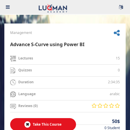
Management
Advance S-Curve using Power BI
15
Lectures
0
Quizzes
2:34:35
Duration
arabic
Language
Reviews (0)
50$
Take This Course
0 Student