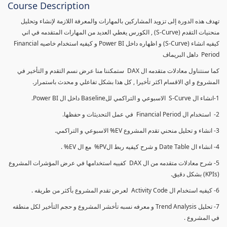
Course Description
تهدف هذه الدورة إلى تزويد المشاركين بالمهارات والمعرفة اللازمة لإنشاء وتحليل
منحنيات التقدم (S-Curve) , الكورس يغطي العديد من المهارات المتقدمه في اني
كيفيه انشاء (S-Curve) و اظهاره داخل Power BI و كيفيه استخدام خاصيه Financial
Period داهل البريماف
كما سنتناول معادلات متقدمه ال DAX ستمكننا منا عرض نسم التقدم و التأخير في
المشروع و اي الاقسام اكثر تأخيرا , كل هذا بشكل تفاعلي و محدث باستمرار.
1-انشاء ال S-Curve الاسبوعي و التراكمي للBaseline داخل ال Power BI.
2- استخدام ال Financial Period في عمل التحديثات و حفظها.
3- انشاء و تحليل منحني تقدم المشروع EV% الاسبوعي و التراكمي.
4- انشاء ال Date Table و شرح كيفيه ربط الPV% مع ال EV% .
5- شرح معادلات متقدمه من ال DAX كفييه استخدامها في عرض المؤشرات المشروع
(KPIs) بشكل دقيق.
6- كيفيه استخدام ال Activity Code لعرض تقدم المشروع بأكثر من طريقه .
7- تحليل Trend Analysis و معرفه نسبه تأخشر المشروع و حجم التأخير لكل منطقه
في المشروع .