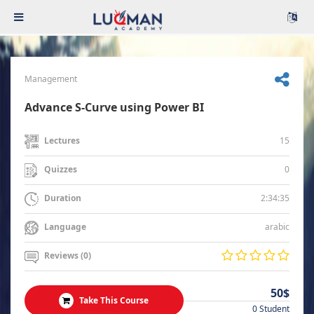
Management
Advance S-Curve using Power BI
15
Lectures
0
Quizzes
2:34:35
Duration
arabic
Language
Reviews (0)
50$
Take This Course
0 Student