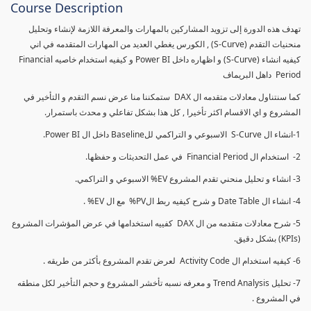
Course Description
تهدف هذه الدورة إلى تزويد المشاركين بالمهارات والمعرفة اللازمة لإنشاء وتحليل
منحنيات التقدم (S-Curve) , الكورس يغطي العديد من المهارات المتقدمه في اني
كيفيه انشاء (S-Curve) و اظهاره داخل Power BI و كيفيه استخدام خاصيه Financial
Period داهل البريماف
كما سنتناول معادلات متقدمه ال DAX ستمكننا منا عرض نسم التقدم و التأخير في
المشروع و اي الاقسام اكثر تأخيرا , كل هذا بشكل تفاعلي و محدث باستمرار.
1-انشاء ال S-Curve الاسبوعي و التراكمي للBaseline داخل ال Power BI.
2- استخدام ال Financial Period في عمل التحديثات و حفظها.
3- انشاء و تحليل منحني تقدم المشروع EV% الاسبوعي و التراكمي.
4- انشاء ال Date Table و شرح كيفيه ربط الPV% مع ال EV% .
5- شرح معادلات متقدمه من ال DAX كفييه استخدامها في عرض المؤشرات المشروع
(KPIs) بشكل دقيق.
6- كيفيه استخدام ال Activity Code لعرض تقدم المشروع بأكثر من طريقه .
7- تحليل Trend Analysis و معرفه نسبه تأخشر المشروع و حجم التأخير لكل منطقه
في المشروع .