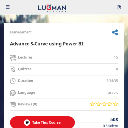
Management
Advance S-Curve using Power BI
15
Lectures
0
Quizzes
2:34:35
Duration
arabic
Language
Reviews (0)
50$
Take This Course
0 Student