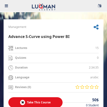
Management
Advance S-Curve using Power BI
15
Lectures
0
Quizzes
2:34:35
Duration
arabic
Language
Reviews (0)
50$
Take This Course
0 Student