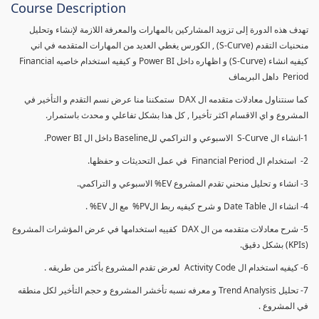
Course Description
تهدف هذه الدورة إلى تزويد المشاركين بالمهارات والمعرفة اللازمة لإنشاء وتحليل
منحنيات التقدم (S-Curve) , الكورس يغطي العديد من المهارات المتقدمه في اني
كيفيه انشاء (S-Curve) و اظهاره داخل Power BI و كيفيه استخدام خاصيه Financial
Period داهل البريماف
كما سنتناول معادلات متقدمه ال DAX ستمكننا منا عرض نسم التقدم و التأخير في
المشروع و اي الاقسام اكثر تأخيرا , كل هذا بشكل تفاعلي و محدث باستمرار.
1-انشاء ال S-Curve الاسبوعي و التراكمي للBaseline داخل ال Power BI.
2- استخدام ال Financial Period في عمل التحديثات و حفظها.
3- انشاء و تحليل منحني تقدم المشروع EV% الاسبوعي و التراكمي.
4- انشاء ال Date Table و شرح كيفيه ربط الPV% مع ال EV% .
5- شرح معادلات متقدمه من ال DAX كفييه استخدامها في عرض المؤشرات المشروع
(KPIs) بشكل دقيق.
6- كيفيه استخدام ال Activity Code لعرض تقدم المشروع بأكثر من طريقه .
7- تحليل Trend Analysis و معرفه نسبه تأخشر المشروع و حجم التأخير لكل منطقه
في المشروع .