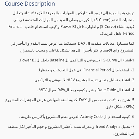
Course Description
تهدف هذه الدورة إلى تزويد المشاركين بالمهارات والمعرفة اللازمة لإنشاء وتحليل
منحنيات التقدم (S-Curve) , الكورس يغطي العديد من المهارات المتقدمه في اني
كيفيه انشاء (S-Curve) و اظهاره داخل Power BI و كيفيه استخدام خاصيه Financial
Period داهل البريماف
كما سنتناول معادلات متقدمه ال DAX ستمكننا منا عرض نسم التقدم و التأخير في
المشروع و اي الاقسام اكثر تأخيرا , كل هذا بشكل تفاعلي و محدث باستمرار.
1-انشاء ال S-Curve الاسبوعي و التراكمي للBaseline داخل ال Power BI.
2- استخدام ال Financial Period في عمل التحديثات و حفظها.
3- انشاء و تحليل منحني تقدم المشروع EV% الاسبوعي و التراكمي.
4- انشاء ال Date Table و شرح كيفيه ربط الPV% مع ال EV% .
5- شرح معادلات متقدمه من ال DAX كفييه استخدامها في عرض المؤشرات المشروع
(KPIs) بشكل دقيق.
6- كيفيه استخدام ال Activity Code لعرض تقدم المشروع بأكثر من طريقه .
7- تحليل Trend Analysis و معرفه نسبه تأخشر المشروع و حجم التأخير لكل منطقه
في المشروع .