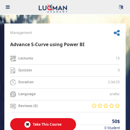
Management
Advance S-Curve using Power BI
15
Lectures
0
Quizzes
2:34:35
Duration
arabic
Language
Reviews (0)
50$
Take This Course
0 Student