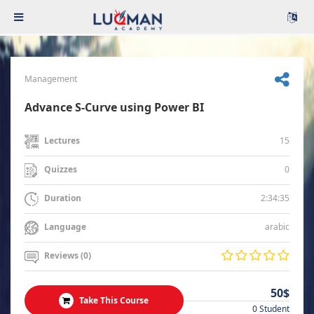
Management
Advance S-Curve using Power BI
15
Lectures
0
Quizzes
2:34:35
Duration
arabic
Language
Reviews (0)
50$
Take This Course
0 Student