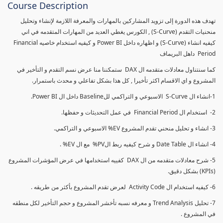
Course Description
تهدف هذه الدورة إلى تزويد المشاركين بالمهارات والمعرفة اللازمة لإنشاء وتحليل
منحنيات التقدم (S-Curve) , الكورس يغطي العديد من المهارات المتقدمه في اني
كيفيه انشاء (S-Curve) و اظهاره داخل Power BI و كيفيه استخدام خاصيه Financial
Period داهل البريماف
كما سنتناول معادلات متقدمه ال DAX ستمكننا منا عرض نسم التقدم و التأخير في
المشروع و اي الاقسام اكثر تأخيرا , كل هذا بشكل تفاعلي و محدث باستمرار.
1-انشاء ال S-Curve الاسبوعي و التراكمي للBaseline داخل ال Power BI.
2- استخدام ال Financial Period في عمل التحديثات و حفظها.
3- انشاء و تحليل منحني تقدم المشروع EV% الاسبوعي و التراكمي.
4- انشاء ال Date Table و شرح كيفيه ربط الPV% مع ال EV% .
5- شرح معادلات متقدمه من ال DAX كفييه استخدامها في عرض المؤشرات المشروع
(KPIs) بشكل دقيق.
6- كيفيه استخدام ال Activity Code لعرض تقدم المشروع بأكثر من طريقه .
7- تحليل Trend Analysis و معرفه نسبه تأخشر المشروع و حجم التأخير لكل منطقه
في المشروع .