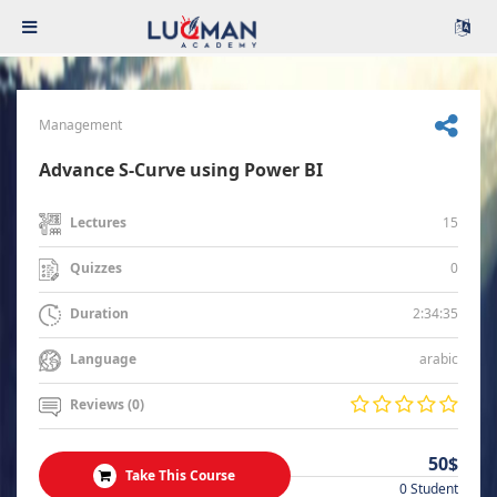
Management
Advance S-Curve using Power BI
15
Lectures
0
Quizzes
2:34:35
Duration
arabic
Language
Reviews (0)
50$
Take This Course
0 Student