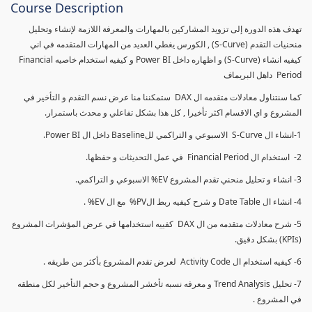
Course Description
تهدف هذه الدورة إلى تزويد المشاركين بالمهارات والمعرفة اللازمة لإنشاء وتحليل
منحنيات التقدم (S-Curve) , الكورس يغطي العديد من المهارات المتقدمه في اني
كيفيه انشاء (S-Curve) و اظهاره داخل Power BI و كيفيه استخدام خاصيه Financial
Period داهل البريماف
كما سنتناول معادلات متقدمه ال DAX ستمكننا منا عرض نسم التقدم و التأخير في
المشروع و اي الاقسام اكثر تأخيرا , كل هذا بشكل تفاعلي و محدث باستمرار.
1-انشاء ال S-Curve الاسبوعي و التراكمي للBaseline داخل ال Power BI.
2- استخدام ال Financial Period في عمل التحديثات و حفظها.
3- انشاء و تحليل منحني تقدم المشروع EV% الاسبوعي و التراكمي.
4- انشاء ال Date Table و شرح كيفيه ربط الPV% مع ال EV% .
5- شرح معادلات متقدمه من ال DAX كفييه استخدامها في عرض المؤشرات المشروع
(KPIs) بشكل دقيق.
6- كيفيه استخدام ال Activity Code لعرض تقدم المشروع بأكثر من طريقه .
7- تحليل Trend Analysis و معرفه نسبه تأخشر المشروع و حجم التأخير لكل منطقه
في المشروع .