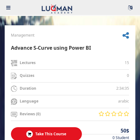
Management
Advance S-Curve using Power BI
15
Lectures
0
Quizzes
2:34:35
Duration
arabic
Language
Reviews (0)
50$
Take This Course
0 Student