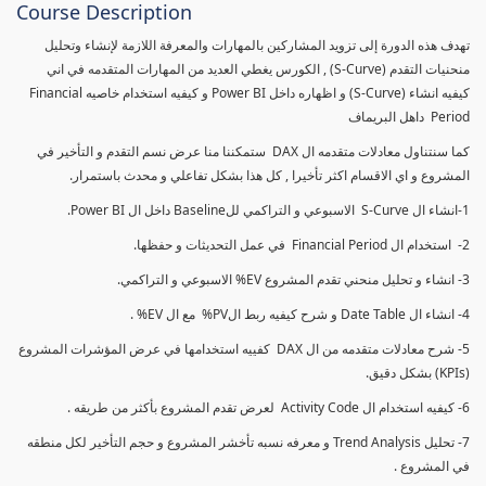
Course Description
تهدف هذه الدورة إلى تزويد المشاركين بالمهارات والمعرفة اللازمة لإنشاء وتحليل
منحنيات التقدم (S-Curve) , الكورس يغطي العديد من المهارات المتقدمه في اني
كيفيه انشاء (S-Curve) و اظهاره داخل Power BI و كيفيه استخدام خاصيه Financial
Period داهل البريماف
كما سنتناول معادلات متقدمه ال DAX ستمكننا منا عرض نسم التقدم و التأخير في
المشروع و اي الاقسام اكثر تأخيرا , كل هذا بشكل تفاعلي و محدث باستمرار.
1-انشاء ال S-Curve الاسبوعي و التراكمي للBaseline داخل ال Power BI.
2- استخدام ال Financial Period في عمل التحديثات و حفظها.
3- انشاء و تحليل منحني تقدم المشروع EV% الاسبوعي و التراكمي.
4- انشاء ال Date Table و شرح كيفيه ربط الPV% مع ال EV% .
5- شرح معادلات متقدمه من ال DAX كفييه استخدامها في عرض المؤشرات المشروع
(KPIs) بشكل دقيق.
6- كيفيه استخدام ال Activity Code لعرض تقدم المشروع بأكثر من طريقه .
7- تحليل Trend Analysis و معرفه نسبه تأخشر المشروع و حجم التأخير لكل منطقه
في المشروع .