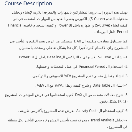
Course Description
تهدف هذه الدورة إلى تزويد المشاركين بالمهارات والمعرفة اللازمة لإنشاء وتحليل
منحنيات التقدم (S-Curve) , الكورس يغطي العديد من المهارات المتقدمه في اني
كيفيه انشاء (S-Curve) و اظهاره داخل Power BI و كيفيه استخدام خاصيه Financial
Period داهل البريماف
كما سنتناول معادلات متقدمه ال DAX ستمكننا منا عرض نسم التقدم و التأخير في
المشروع و اي الاقسام اكثر تأخيرا , كل هذا بشكل تفاعلي و محدث باستمرار.
1-انشاء ال S-Curve الاسبوعي و التراكمي للBaseline داخل ال Power BI.
2- استخدام ال Financial Period في عمل التحديثات و حفظها.
3- انشاء و تحليل منحني تقدم المشروع EV% الاسبوعي و التراكمي.
4- انشاء ال Date Table و شرح كيفيه ربط الPV% مع ال EV% .
5- شرح معادلات متقدمه من ال DAX كفييه استخدامها في عرض المؤشرات المشروع
(KPIs) بشكل دقيق.
6- كيفيه استخدام ال Activity Code لعرض تقدم المشروع بأكثر من طريقه .
7- تحليل Trend Analysis و معرفه نسبه تأخشر المشروع و حجم التأخير لكل منطقه
في المشروع .