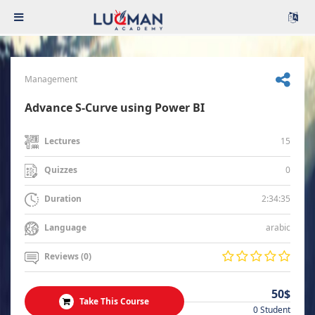
Management
Advance S-Curve using Power BI
15
Lectures
0
Quizzes
2:34:35
Duration
arabic
Language
Reviews (0)
50$
Take This Course
0 Student