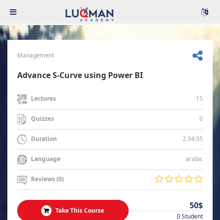
Management
Advance S-Curve using Power BI
15
Lectures
0
Quizzes
2:34:35
Duration
arabic
Language
Reviews (0)
50$
Take This Course
0 Student