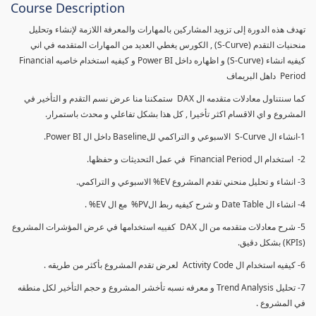
Course Description
تهدف هذه الدورة إلى تزويد المشاركين بالمهارات والمعرفة اللازمة لإنشاء وتحليل
منحنيات التقدم (S-Curve) , الكورس يغطي العديد من المهارات المتقدمه في اني
كيفيه انشاء (S-Curve) و اظهاره داخل Power BI و كيفيه استخدام خاصيه Financial
Period داهل البريماف
كما سنتناول معادلات متقدمه ال DAX ستمكننا منا عرض نسم التقدم و التأخير في
المشروع و اي الاقسام اكثر تأخيرا , كل هذا بشكل تفاعلي و محدث باستمرار.
1-انشاء ال S-Curve الاسبوعي و التراكمي للBaseline داخل ال Power BI.
2- استخدام ال Financial Period في عمل التحديثات و حفظها.
3- انشاء و تحليل منحني تقدم المشروع EV% الاسبوعي و التراكمي.
4- انشاء ال Date Table و شرح كيفيه ربط الPV% مع ال EV% .
5- شرح معادلات متقدمه من ال DAX كفييه استخدامها في عرض المؤشرات المشروع
(KPIs) بشكل دقيق.
6- كيفيه استخدام ال Activity Code لعرض تقدم المشروع بأكثر من طريقه .
7- تحليل Trend Analysis و معرفه نسبه تأخشر المشروع و حجم التأخير لكل منطقه
في المشروع .