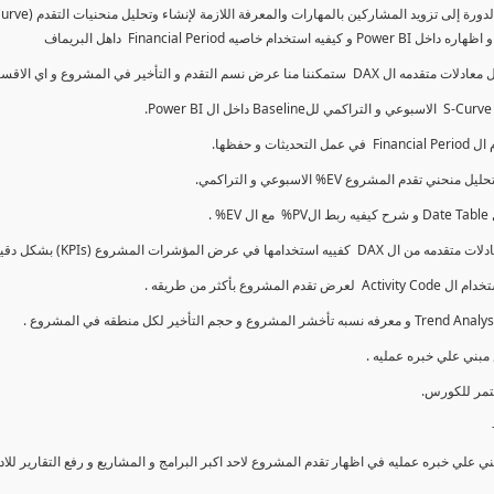
كما سنتناول معادلات متقدمه ال DAX و اي الاقسام اكثر تأخيرا , كل هذا بشكل تفاعلي و محدث باستمرار
ي علي خبره عمليه في اظهار تقدم المشروع لاحد اكبر البرامج و المشاريع و رفع التقارير لل