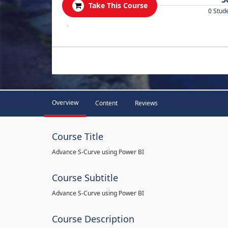
Take This Course
0 Stud
.
Overview
Content
Reviews
Course Title
Advance S-Curve using Power BI
Course Subtitle
Advance S-Curve using Power BI
Course Description