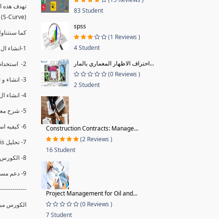
83 Student
(S-Curve) و اظهاره داخل Power BI و كيفيه استخدام خاصيه Financial Period داهل البريماف
spss
ستمكننا منا عرض نسم التقدم و التأخير في المشروع .
(1 Reviews )
4 Student
1-انشاء ال S-Curve الاسبوعي و التراكمي للBaseline داخل ال Power BI.
احتراف الاظهار المعماري بالمار...
2- استخدام ال Financial Period في عمل التحديثات و حفظها.
(0 Reviews )
3- انشاء و تحليل منحني تقدم المشروع EV% الاسبوعي و التراكمي.
2 Student
4- انشاء ال Date Table و شرح كيفيه ربط الPV% مع ال EV% .
5- شرح معادلات متقدمه من ال DAX كفييه استخدامها في عرض المؤشرات المشروع (KPIs) بشكل دقيق.
6- كيفيه استخدام ال Activity Code لعرض تقدم المشروع بأكثر من طريقه .
Construction Contracts: Manage...
(2 Reviews )
7- تحليل Trend Analysis و معرفه نسبه تأخشر المشروع و حجم التأخير لكل منطقه في المشروع .
16 Student
8- الكورس مبني علي خبره عمليه .
9- دعم مستمر للكورس.
--------------
Project Management for Oil and...
(0 Reviews )
الكورس مبن.
7 Student