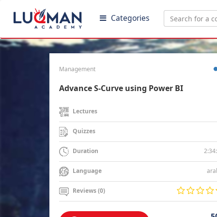
Categories
Management
Advance S-Curve using Power BI
Lectures
Quizzes
2:34
Duration
ara
Language
Reviews (0)
5