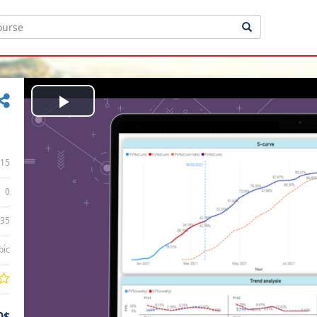
Play
Video
15
0
:35
bic
0$