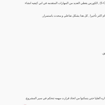
تهدف هذه الدورة إلى تزويد المشاركين بالمهارات والمعرفة اللازمة لإنشاء وتحليل منحنيات التقدم (S-Curve) , الكورس يغطي العديد من المهارات المتقدمه في اني كيفيه انشاء
اداره العليا حتي يتمكنوا من اتخاذ قرارت مهمه تتحكم في سير المشروع