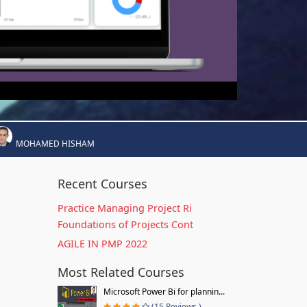
MOHAMED HISHAM
Recent Courses
Practice Managing Project Ri
Foundations of Projects Cont
AGILE IN PMP 2022
Most Related Courses
Microsoft Power Bi for plannin...
(15 Reviews )