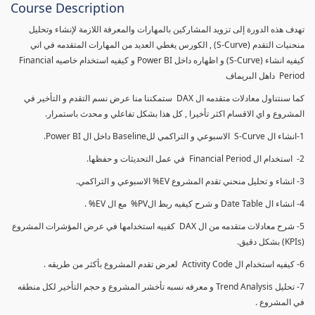
Course Description
تهدف هذه الدورة إلى تزويد المشاركين بالمهارات والمعرفة اللازمة لإنشاء وتحليل
منحنيات التقدم (S-Curve) , الكورس يغطي العديد من المهارات المتقدمه في اني
كيفيه انشاء (S-Curve) و اظهاره داخل Power BI و كيفيه استخدام خاصيه Financial
Period داهل البريماف
كما سنتناول معادلات متقدمه ال DAX ستمكننا منا عرض نسم التقدم و التأخير في
المشروع و اي الاقسام اكثر تأخيرا , كل هذا بشكل تفاعلي و محدث باستمرار.
1-انشاء ال S-Curve الاسبوعي و التراكمي للBaseline داخل ال Power BI.
2- استخدام ال Financial Period في عمل التحديثات و حفظها.
3- انشاء و تحليل منحني تقدم المشروع EV% الاسبوعي و التراكمي.
4- انشاء ال Date Table و شرح كيفيه ربط الPV% مع ال EV% .
5- شرح معادلات متقدمه من ال DAX كفييه استخدامها في عرض المؤشرات المشروع
(KPIs) بشكل دقيق.
6- كيفيه استخدام ال Activity Code لعرض تقدم المشروع بأكثر من طريقه .
7- تحليل Trend Analysis و معرفه نسبه تأخشر المشروع و حجم التأخير لكل منطقه
في المشروع .