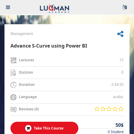
Management
Advance S-Curve using Power BI
15
Lectures
0
Quizzes
2:34:35
Duration
arabic
Language
Reviews (0)
50$
Take This Course
0 Student