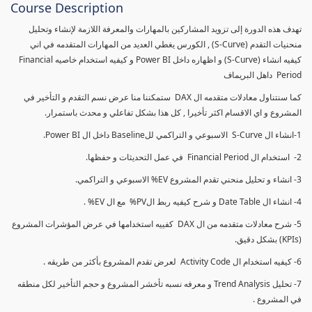
Course Description
تهدف هذه الدورة إلى تزويد المشاركين بالمهارات والمعرفة اللازمة لإنشاء وتحليل
منحنيات التقدم (S-Curve) , الكورس يغطي العديد من المهارات المتقدمه في اني
كيفيه انشاء (S-Curve) و اظهاره داخل Power BI و كيفيه استخدام خاصيه Financial
Period داهل البريماف
كما سنتناول معادلات متقدمه ال DAX ستمكننا منا عرض نسم التقدم و التأخير في
المشروع و اي الاقسام اكثر تأخيرا , كل هذا بشكل تفاعلي و محدث باستمرار.
1-انشاء ال S-Curve الاسبوعي و التراكمي للBaseline داخل ال Power BI.
2- استخدام ال Financial Period في عمل التحديثات و حفظها.
3- انشاء و تحليل منحني تقدم المشروع EV% الاسبوعي و التراكمي.
4- انشاء ال Date Table و شرح كيفيه ربط الPV% مع ال EV% .
5- شرح معادلات متقدمه من ال DAX كفييه استخدامها في عرض المؤشرات المشروع
(KPIs) بشكل دقيق.
6- كيفيه استخدام ال Activity Code لعرض تقدم المشروع بأكثر من طريقه .
7- تحليل Trend Analysis و معرفه نسبه تأخشر المشروع و حجم التأخير لكل منطقه
في المشروع .