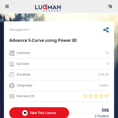
Management
Advance S-Curve using Power BI
15
Lectures
0
Quizzes
2:34:35
Duration
arabic
Language
Reviews (0)
50$
Take This Course
0 Student