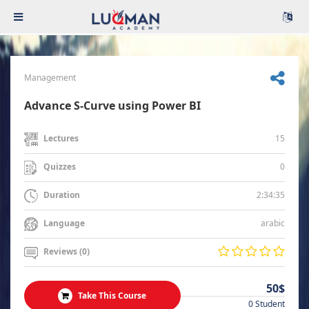
Management
Advance S-Curve using Power BI
15
Lectures
0
Quizzes
2:34:35
Duration
arabic
Language
Reviews (0)
50$
Take This Course
0 Student