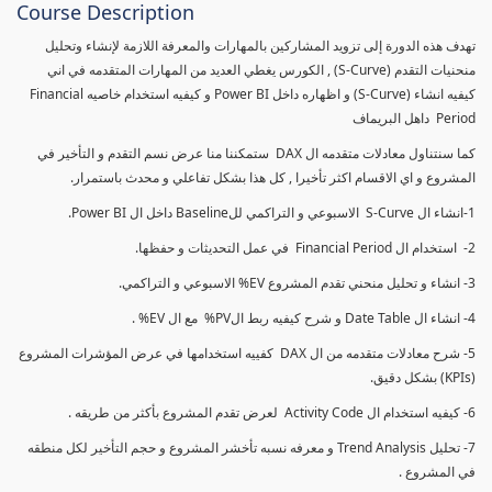
Course Description
تهدف هذه الدورة إلى تزويد المشاركين بالمهارات والمعرفة اللازمة لإنشاء وتحليل
منحنيات التقدم (S-Curve) , الكورس يغطي العديد من المهارات المتقدمه في اني
كيفيه انشاء (S-Curve) و اظهاره داخل Power BI و كيفيه استخدام خاصيه Financial
Period داهل البريماف
كما سنتناول معادلات متقدمه ال DAX ستمكننا منا عرض نسم التقدم و التأخير في
المشروع و اي الاقسام اكثر تأخيرا , كل هذا بشكل تفاعلي و محدث باستمرار.
1-انشاء ال S-Curve الاسبوعي و التراكمي للBaseline داخل ال Power BI.
2- استخدام ال Financial Period في عمل التحديثات و حفظها.
3- انشاء و تحليل منحني تقدم المشروع EV% الاسبوعي و التراكمي.
4- انشاء ال Date Table و شرح كيفيه ربط الPV% مع ال EV% .
5- شرح معادلات متقدمه من ال DAX كفييه استخدامها في عرض المؤشرات المشروع
(KPIs) بشكل دقيق.
6- كيفيه استخدام ال Activity Code لعرض تقدم المشروع بأكثر من طريقه .
7- تحليل Trend Analysis و معرفه نسبه تأخشر المشروع و حجم التأخير لكل منطقه
في المشروع .