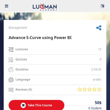
Management
Advance S-Curve using Power BI
15
Lectures
0
Quizzes
2:34:35
Duration
arabic
Language
Reviews (0)
50$
Take This Course
0 Student