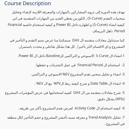
Course Description
تهدف هذه الدورة إلى تزويد المشاركين بالمهارات والمعرفة اللازمة لإنشاء وتحليل
منحنيات التقدم (S-Curve) , الكورس يغطي العديد من المهارات المتقدمه في اني
كيفيه انشاء (S-Curve) و اظهاره داخل Power BI و كيفيه استخدام خاصيه Financial
Period داهل البريماف
كما سنتناول معادلات متقدمه ال DAX ستمكننا منا عرض نسم التقدم و التأخير في
المشروع و اي الاقسام اكثر تأخيرا , كل هذا بشكل تفاعلي و محدث باستمرار.
1-انشاء ال S-Curve الاسبوعي و التراكمي للBaseline داخل ال Power BI.
2- استخدام ال Financial Period في عمل التحديثات و حفظها.
3- انشاء و تحليل منحني تقدم المشروع EV% الاسبوعي و التراكمي.
4- انشاء ال Date Table و شرح كيفيه ربط الPV% مع ال EV% .
5- شرح معادلات متقدمه من ال DAX كفييه استخدامها في عرض المؤشرات المشروع
(KPIs) بشكل دقيق.
6- كيفيه استخدام ال Activity Code لعرض تقدم المشروع بأكثر من طريقه .
7- تحليل Trend Analysis و معرفه نسبه تأخشر المشروع و حجم التأخير لكل منطقه
في المشروع .