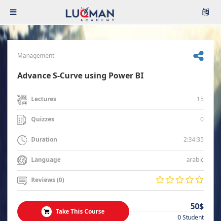
Management
Advance S-Curve using Power BI
15
Lectures
0
Quizzes
2:34:35
Duration
arabic
Language
Reviews (0)
50$
Take This Course
0 Student