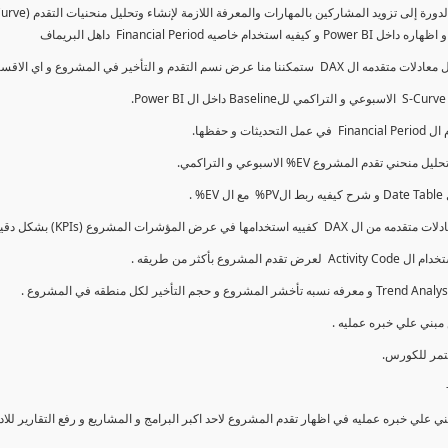
كما سنتناول معادلات متقدمه ال DAX و اي الاقسام اكثر تأخيرا , كل هذا بشكل تفاعلي و محدث باستمرار
ي علي خبره عمليه في اظهار تقدم المشروع لاحد اكبر البرامج و المشاريع و رفع التقارير لل