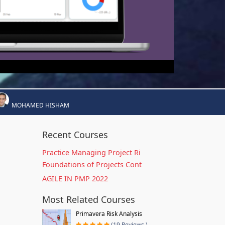
MOHAMED HISHAM
Recent Courses
Practice Managing Project Ri
Foundations of Projects Cont
AGILE IN PMP 2022
Most Related Courses
Primavera Risk Analysis
(19 Reviews )