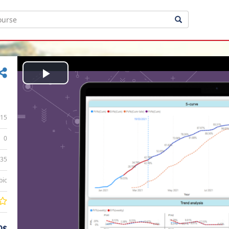
Play
Video
15
0
:35
bic
0$