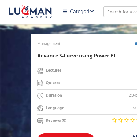
Categories
Management
Advance S-Curve using Power BI
Lectures
Quizzes
2:34
Duration
ara
Language
Reviews (0)
5