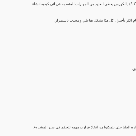
تهدف هذه الدورة إلى تزويد المشاركين بالمهارات والمعرفة اللازمة لإنشاء وتحليل منحنيات التقدم (S-Curve) , الكورس يغطي العديد من المهارات المتقدمه في اني كيفيه انشاء
اداره العليا حتي يتمكنوا من اتخاذ قرارت مهمه تتحكم في سير المشروع