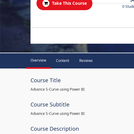
Take This Course
0 Stud
.
Overview
Content
Reviews
Course Title
Advance S-Curve using Power BI
Course Subtitle
Advance S-Curve using Power BI
Course Description