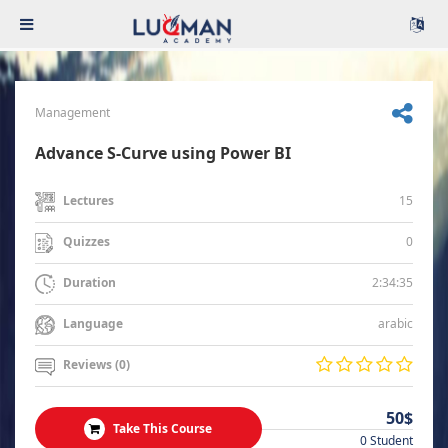
Management
Advance S-Curve using Power BI
15
Lectures
0
Quizzes
2:34:35
Duration
arabic
Language
Reviews (0)
50$
Take This Course
0 Student