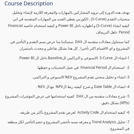
Course Description
تهدف هذه الدورة إلى تزويد المشاركين بالمهارات والمعرفة اللازمة لإنشاء وتحليل
منحنيات التقدم (S-Curve) , الكورس يغطي العديد من المهارات المتقدمه في اني
كيفيه انشاء (S-Curve) و اظهاره داخل Power BI و كيفيه استخدام خاصيه Financial
Period داهل البريماف
كما سنتناول معادلات متقدمه ال DAX ستمكننا منا عرض نسم التقدم و التأخير في
المشروع و اي الاقسام اكثر تأخيرا , كل هذا بشكل تفاعلي و محدث باستمرار.
1-انشاء ال S-Curve الاسبوعي و التراكمي للBaseline داخل ال Power BI.
2- استخدام ال Financial Period في عمل التحديثات و حفظها.
3- انشاء و تحليل منحني تقدم المشروع EV% الاسبوعي و التراكمي.
4- انشاء ال Date Table و شرح كيفيه ربط الPV% مع ال EV% .
5- شرح معادلات متقدمه من ال DAX كفييه استخدامها في عرض المؤشرات المشروع
(KPIs) بشكل دقيق.
6- كيفيه استخدام ال Activity Code لعرض تقدم المشروع بأكثر من طريقه .
7- تحليل Trend Analysis و معرفه نسبه تأخشر المشروع و حجم التأخير لكل منطقه
في المشروع .