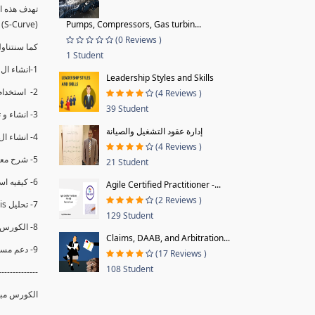
(S-Curve) و اظهاره داخل Power BI و كيفيه استخدام خاصيه Financial Period داهل البريماف
Pumps, Compressors, Gas turbin...
(0 Reviews )
ستمكننا منا عرض نسم التقدم و التأخير في المشروع .
1 Student
1-انشاء ال S-Curve الاسبوعي و التراكمي للBaseline داخل ال Power BI.
Leadership Styles and Skills
2- استخدام ال Financial Period في عمل التحديثات و حفظها.
(4 Reviews )
39 Student
3- انشاء و تحليل منحني تقدم المشروع EV% الاسبوعي و التراكمي.
إدارة عقود التشغيل والصيانة
4- انشاء ال Date Table و شرح كيفيه ربط الPV% مع ال EV% .
(4 Reviews )
5- شرح معادلات متقدمه من ال DAX كفييه استخدامها في عرض المؤشرات المشروع (KPIs) بشكل دقيق.
21 Student
6- كيفيه استخدام ال Activity Code لعرض تقدم المشروع بأكثر من طريقه .
Agile Certified Practitioner -...
(2 Reviews )
7- تحليل Trend Analysis و معرفه نسبه تأخشر المشروع و حجم التأخير لكل منطقه في المشروع .
129 Student
8- الكورس مبني علي خبره عمليه .
Claims, DAAB, and Arbitration...
9- دعم مستمر للكورس.
(17 Reviews )
108 Student
--------------
الكورس مبن.