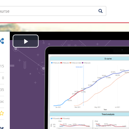
Play
Video
15
0
:35
bic
0$