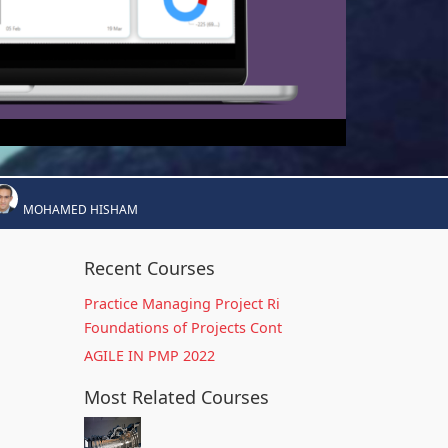
MOHAMED HISHAM
Recent Courses
Practice Managing Project Ri
Foundations of Projects Cont
AGILE IN PMP 2022
Most Related Courses