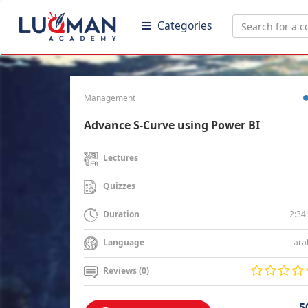
Categories
Management
Advance S-Curve using Power BI
Lectures
Quizzes
2:34
Duration
ara
Language
Reviews (0)
5