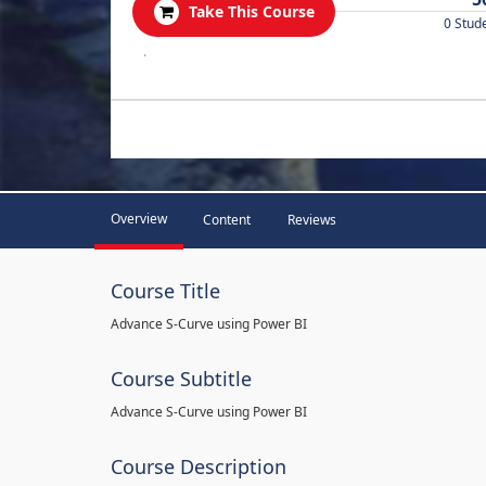
Take This Course
0 Stud
.
Overview
Content
Reviews
Course Title
Advance S-Curve using Power BI
Course Subtitle
Advance S-Curve using Power BI
Course Description