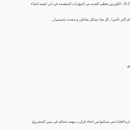
تهدف هذه الدورة إلى تزويد المشاركين بالمهارات والمعرفة اللازمة لإنشاء وتحليل منحنيات التقدم (S-Curve) , الكورس يغطي العديد من المهارات المتقدمه في اني كيفيه انشاء
اداره العليا حتي يتمكنوا من اتخاذ قرارت مهمه تتحكم في سير المشروع