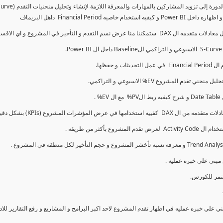
كما سنتناول معادلات متقدمه ال DAX و اي الاقسام اكثر تأخيرا , كل هذا بشكل تفاعلي و محدث باستمرار
ي علي خبره عمليه في اظهار تقدم المشروع لاحد اكبر البرامج و المشاريع و رفع التقارير لل