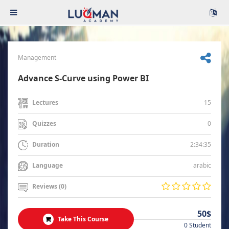
Management
Advance S-Curve using Power BI
15
Lectures
0
Quizzes
2:34:35
Duration
arabic
Language
Reviews (0)
50$
Take This Course
0 Student