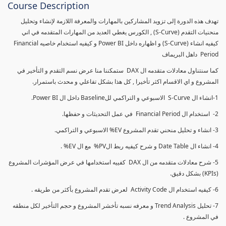
Course Description
تهدف هذه الدورة إلى تزويد المشاركين بالمهارات والمعرفة اللازمة لإنشاء وتحليل
منحنيات التقدم (S-Curve) , الكورس يغطي العديد من المهارات المتقدمه في اني
كيفيه انشاء (S-Curve) و اظهاره داخل Power BI و كيفيه استخدام خاصيه Financial
Period داهل البريماف
كما سنتناول معادلات متقدمه ال DAX ستمكننا منا عرض نسم التقدم و التأخير في
المشروع و اي الاقسام اكثر تأخيرا , كل هذا بشكل تفاعلي و محدث باستمرار.
1-انشاء ال S-Curve الاسبوعي و التراكمي للBaseline داخل ال Power BI.
2- استخدام ال Financial Period في عمل التحديثات و حفظها.
3- انشاء و تحليل منحني تقدم المشروع EV% الاسبوعي و التراكمي.
4- انشاء ال Date Table و شرح كيفيه ربط الPV% مع ال EV% .
5- شرح معادلات متقدمه من ال DAX كفييه استخدامها في عرض المؤشرات المشروع
(KPIs) بشكل دقيق.
6- كيفيه استخدام ال Activity Code لعرض تقدم المشروع بأكثر من طريقه .
7- تحليل Trend Analysis و معرفه نسبه تأخشر المشروع و حجم التأخير لكل منطقه
في المشروع .