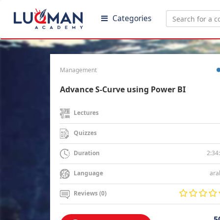
Categories
Management
Advance S-Curve using Power BI
Lectures
Quizzes
2:34
Duration
ara
Language
Reviews (0)
5