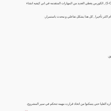
تهدف هذه الدورة إلى تزويد المشاركين بالمهارات والمعرفة اللازمة لإنشاء وتحليل منحنيات التقدم (S-Curve) , الكورس يغطي العديد من المهارات المتقدمه في اني كيفيه انشاء
اداره العليا حتي يتمكنوا من اتخاذ قرارت مهمه تتحكم في سير المشروع