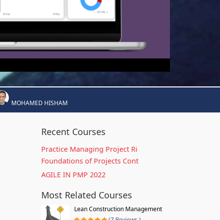
MOHAMED HISHAM
Recent Courses
Practice Managing Project Ri
Foundations of Projects Cont
AGILE IN PMP 2022
Most Related Courses
Lean Construction Management
(7 Reviews )