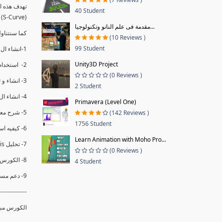
40 Student
(S-Curve) و اظهاره داخل Power BI و كيفيه استخدام خاصيه Financial Period داهل البريماف
مقدمة فى علم النانو وتكنولوجيا...
ستمكننا منا عرض نسم التقدم و التأخير في المشروع .
(10 Reviews )
99 Student
1-انشاء ال S-Curve الاسبوعي و التراكمي للBaseline داخل ال Power BI.
Unity3D Project
2- استخدام ال Financial Period في عمل التحديثات و حفظها.
(0 Reviews )
3- انشاء و تحليل منحني تقدم المشروع EV% الاسبوعي و التراكمي.
2 Student
4- انشاء ال Date Table و شرح كيفيه ربط الPV% مع ال EV% .
Primavera (Level One)
5- شرح معادلات متقدمه من ال DAX كفييه استخدامها في عرض المؤشرات المشروع (KPIs) بشكل دقيق.
(142 Reviews )
1756 Student
6- كيفيه استخدام ال Activity Code لعرض تقدم المشروع بأكثر من طريقه .
Learn Animation with Moho Pro...
7- تحليل Trend Analysis و معرفه نسبه تأخشر المشروع و حجم التأخير لكل منطقه في المشروع .
(0 Reviews )
8- الكورس مبني علي خبره عمليه .
4 Student
9- دعم مستمر للكورس.
--------------
الكورس مبن.