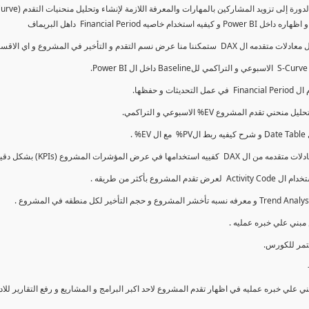
كما سنتناول معادلات متقدمه ال DAX و اي الاقسام اكثر تأخيرا , كل هذا بشكل تفاعلي و محدث باستمرار
ي علي خبره عمليه في اظهار تقدم المشروع لاحد اكبر البرامج و المشاريع و رفع التقارير لل