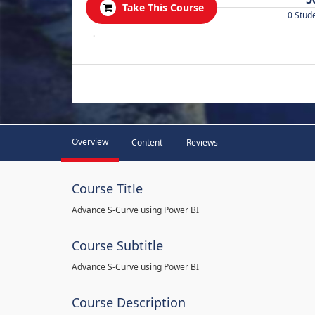
Take This Course
0 Stud
.
Overview
Content
Reviews
Course Title
Advance S-Curve using Power BI
Course Subtitle
Advance S-Curve using Power BI
Course Description