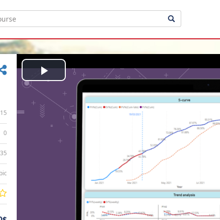
Play
Video
15
0
:35
bic
0$