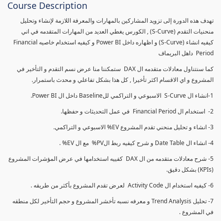
Course Description
تهدف هذه الدورة إلى تزويد المشاركين بالمهارات والمعرفة اللازمة لإنشاء وتحليل
منحنيات التقدم (S-Curve) , الكورس يغطي العديد من المهارات المتقدمه في اني
كيفيه انشاء (S-Curve) و اظهاره داخل Power BI و كيفيه استخدام خاصيه Financial
Period داهل البريماف
كما سنتناول معادلات متقدمه ال DAX ستمكننا منا عرض نسم التقدم و التأخير في
المشروع و اي الاقسام اكثر تأخيرا , كل هذا بشكل تفاعلي و محدث باستمرار.
1-انشاء ال S-Curve الاسبوعي و التراكمي للBaseline داخل ال Power BI.
2- استخدام ال Financial Period في عمل التحديثات و حفظها.
3- انشاء و تحليل منحني تقدم المشروع EV% الاسبوعي و التراكمي.
4- انشاء ال Date Table و شرح كيفيه ربط الPV% مع ال EV% .
5- شرح معادلات متقدمه من ال DAX كفييه استخدامها في عرض المؤشرات المشروع
(KPIs) بشكل دقيق.
6- كيفيه استخدام ال Activity Code لعرض تقدم المشروع بأكثر من طريقه .
7- تحليل Trend Analysis و معرفه نسبه تأخشر المشروع و حجم التأخير لكل منطقه
في المشروع .