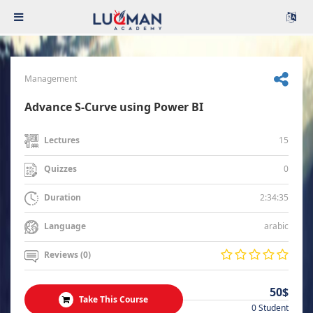
Management
Advance S-Curve using Power BI
15
Lectures
0
Quizzes
2:34:35
Duration
arabic
Language
Reviews (0)
50$
Take This Course
0 Student