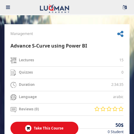
Management
Advance S-Curve using Power BI
15
Lectures
0
Quizzes
2:34:35
Duration
arabic
Language
Reviews (0)
50$
Take This Course
0 Student