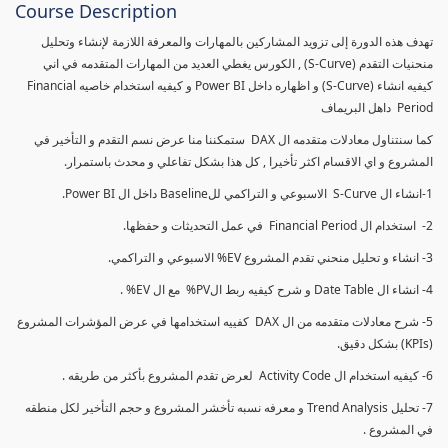
Course Description
تهدف هذه الدورة إلى تزويد المشاركين بالمهارات والمعرفة اللازمة لإنشاء وتحليل
منحنيات التقدم (S-Curve) , الكورس يغطي العديد من المهارات المتقدمه في اني
كيفيه انشاء (S-Curve) و اظهاره داخل Power BI و كيفيه استخدام خاصيه Financial
Period داهل البريماف
كما سنتناول معادلات متقدمه ال DAX ستمكننا منا عرض نسم التقدم و التأخير في
المشروع و اي الاقسام اكثر تأخيرا , كل هذا بشكل تفاعلي و محدث باستمرار.
1-انشاء ال S-Curve الاسبوعي و التراكمي للBaseline داخل ال Power BI.
2- استخدام ال Financial Period في عمل التحديثات و حفظها.
3- انشاء و تحليل منحني تقدم المشروع EV% الاسبوعي و التراكمي.
4- انشاء ال Date Table و شرح كيفيه ربط الPV% مع ال EV% .
5- شرح معادلات متقدمه من ال DAX كفييه استخدامها في عرض المؤشرات المشروع
(KPIs) بشكل دقيق.
6- كيفيه استخدام ال Activity Code لعرض تقدم المشروع بأكثر من طريقه .
7- تحليل Trend Analysis و معرفه نسبه تأخشر المشروع و حجم التأخير لكل منطقه
في المشروع .