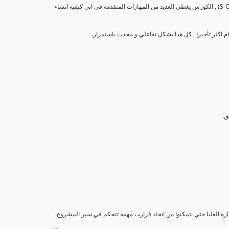
تهدف هذه الدورة إلى تزويد المشاركين بالمهارات والمعرفة اللازمة لإنشاء وتحليل منحنيات التقدم (S-Curve) , الكورس يغطي العديد من المهارات المتقدمه في اني كيفيه انشاء
اداره العليا حتي يتمكنوا من اتخاذ قرارت مهمه تتحكم في سير المشروع