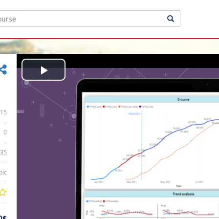
Play
Video
15
0
:35
bic
0$