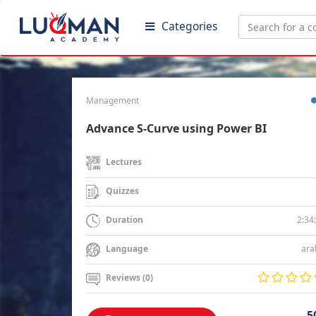
Categories
Management
Advance S-Curve using Power BI
Lectures
Quizzes
2:34
Duration
ara
Language
Reviews (0)
5