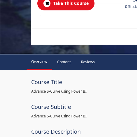
Take This Course
0 Stud
.
Overview
Content
Reviews
Course Title
Advance S-Curve using Power BI
Course Subtitle
Advance S-Curve using Power BI
Course Description