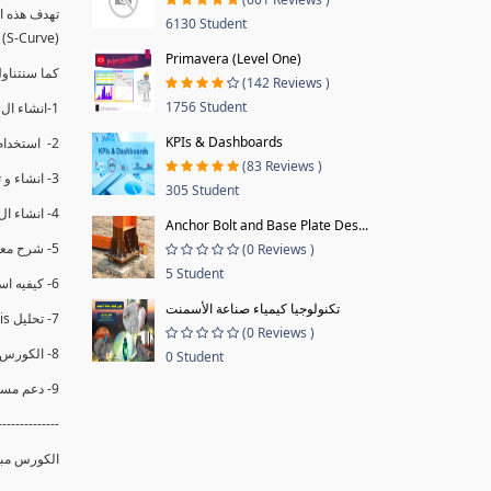
6130 Student
(S-Curve) و اظهاره داخل Power BI و كيفيه استخدام خاصيه Financial Period داهل البريماف
Primavera (Level One)
ستمكننا منا عرض نسم التقدم و التأخير في المشروع .
(142 Reviews )
1756 Student
1-انشاء ال S-Curve الاسبوعي و التراكمي للBaseline داخل ال Power BI.
KPIs & Dashboards
2- استخدام ال Financial Period في عمل التحديثات و حفظها.
(83 Reviews )
3- انشاء و تحليل منحني تقدم المشروع EV% الاسبوعي و التراكمي.
305 Student
4- انشاء ال Date Table و شرح كيفيه ربط الPV% مع ال EV% .
Anchor Bolt and Base Plate Des...
5- شرح معادلات متقدمه من ال DAX كفييه استخدامها في عرض المؤشرات المشروع (KPIs) بشكل دقيق.
(0 Reviews )
5 Student
6- كيفيه استخدام ال Activity Code لعرض تقدم المشروع بأكثر من طريقه .
تكنولوجيا كيمياء صناعة الأسمنت
7- تحليل Trend Analysis و معرفه نسبه تأخشر المشروع و حجم التأخير لكل منطقه في المشروع .
(0 Reviews )
8- الكورس مبني علي خبره عمليه .
0 Student
9- دعم مستمر للكورس.
--------------
الكورس مبن.