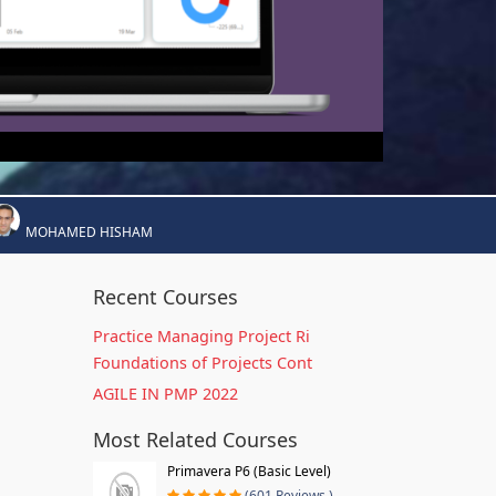
MOHAMED HISHAM
Recent Courses
Practice Managing Project Ri
Foundations of Projects Cont
AGILE IN PMP 2022
Most Related Courses
Primavera P6 (Basic Level)
(601 Reviews )