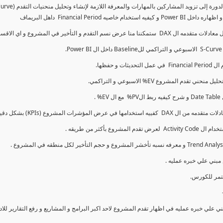
كما سنتناول معادلات متقدمه ال DAX و اي الاقسام اكثر تأخيرا , كل هذا بشكل تفاعلي و محدث باستمرار
ي علي خبره عمليه في اظهار تقدم المشروع لاحد اكبر البرامج و المشاريع و رفع التقارير لل