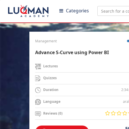
Categories
Management
Advance S-Curve using Power BI
Lectures
Quizzes
2:34
Duration
ara
Language
Reviews (0)
5