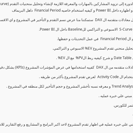
كما سنتناول معادلات متقدمه ال DAX و اي الاقسام اكثر تأخيرا , كل هذا بشكل تفاعلي و محدث باستمرار
ي علي خبره عمليه في اظهار تقدم المشروع لاحد اكبر البرامج و المشاريع و رفع التقارير لل