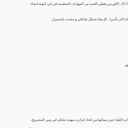
تهدف هذه الدورة إلى تزويد المشاركين بالمهارات والمعرفة اللازمة لإنشاء وتحليل منحنيات التقدم (S-Curve) , الكورس يغطي العديد من المهارات المتقدمه في اني كيفيه انشاء
اداره العليا حتي يتمكنوا من اتخاذ قرارت مهمه تتحكم في سير المشروع