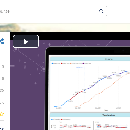
Play
Video
15
0
:35
bic
0$