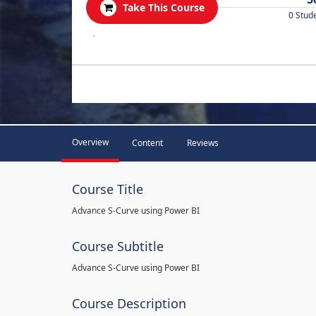
Take This Course
0 Stud
.
Overview
Content
Reviews
Course Title
Advance S-Curve using Power BI
Course Subtitle
Advance S-Curve using Power BI
Course Description