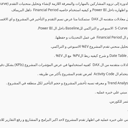
كما سنتناول معادلات متقدمه ال DAX و اي الاقسام اكثر تأخيرا , كل هذا بشكل تفاعلي و محدث باستمرار
ي علي خبره عمليه في اظهار تقدم المشروع لاحد اكبر البرامج و المشاريع و رفع التقارير لل