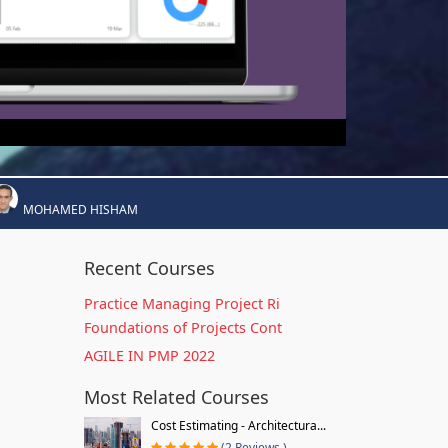
MOHAMED HISHAM
Recent Courses
Practice Managing Project Ri
Foundations of Projects Cont
AGILE IN PMP 2022
Most Related Courses
Cost Estimating - Architectura...
(2 Reviews )