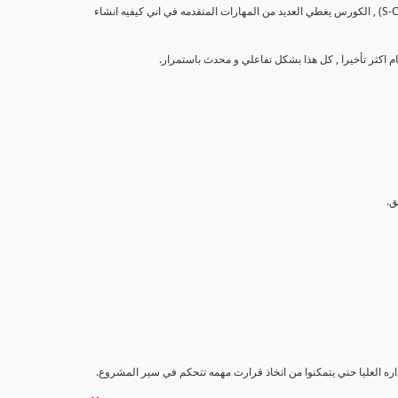
تهدف هذه الدورة إلى تزويد المشاركين بالمهارات والمعرفة اللازمة لإنشاء وتحليل منحنيات التقدم (S-Curve) , الكورس يغطي العديد من المهارات المتقدمه في اني كيفيه انشاء
اداره العليا حتي يتمكنوا من اتخاذ قرارت مهمه تتحكم في سير المشروع