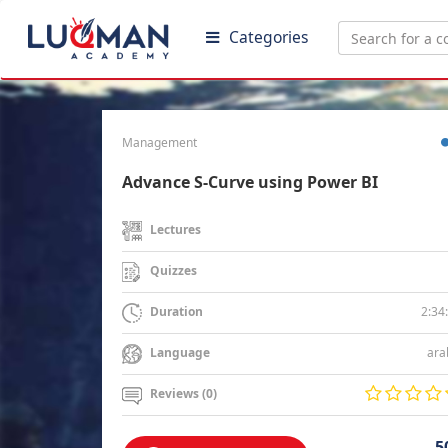
Categories
Management
Advance S-Curve using Power BI
Lectures
Quizzes
2:34
Duration
ara
Language
Reviews (0)
5