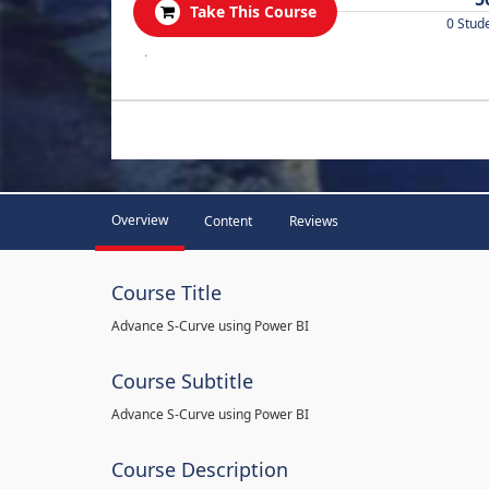
Take This Course
0 Stud
.
Overview
Content
Reviews
Course Title
Advance S-Curve using Power BI
Course Subtitle
Advance S-Curve using Power BI
Course Description