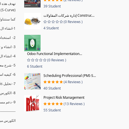
39 Student
(S-Curve) و اظهاره داخل Power BI و كيفيه استخدام خاصيه Financial Period داهل البريماف
إدارة شركات المقاولات Construc...
ستمكننا منا عرض نسم التقدم و التأخير في المشروع .
(0 Reviews )
4 Student
1-انشاء ال S-Curve الاسبوعي و التراكمي للBaseline داخل ال Power BI.
2- استخدام ال Financial Period في عمل التحديثات و حفظها.
3- انشاء و تحليل منحني تقدم المشروع EV% الاسبوعي و التراكمي.
Odoo Functional Implementation...
4- انشاء ال Date Table و شرح كيفيه ربط الPV% مع ال EV% .
(0 Reviews )
5- شرح معادلات متقدمه من ال DAX كفييه استخدامها في عرض المؤشرات المشروع (KPIs) بشكل دقيق.
6 Student
6- كيفيه استخدام ال Activity Code لعرض تقدم المشروع بأكثر من طريقه .
Scheduling Professional (PMI-S...
(4 Reviews )
7- تحليل Trend Analysis و معرفه نسبه تأخشر المشروع و حجم التأخير لكل منطقه في المشروع .
40 Student
8- الكورس مبني علي خبره عمليه .
Project Risk Management
9- دعم مستمر للكورس.
(13 Reviews )
55 Student
--------------
الكورس مبن.