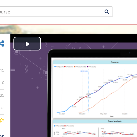
Play
Video
15
0
:35
bic
0$